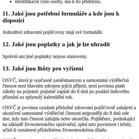
identifikační číslo osoby, má-li ho přiděleno.
11. Jaké jsou potřebné formuláře a kde jsou k
dispozici
Jednotlivé zdravotní pojišťovny mají své formuláře.
12. Jaké jsou poplatky a jak je lze uhradit
Správní ani jiné poplatky nejsou stanoveny.
13. Jaké jsou lhůty pro vyřízení
OSVČ, která je současně zaměstnancem a samostatná výdělečná
činnost není hlavním zdrojem jejích příjmů, není povinna platit
zálohy na pojistné; pojistné zaplatí do 8 dnů po podání daňového
přiznání za uplynulý kalendářní rok.
OSVČ je povinna oznámit příslušné zdravotní pojišťovně zahájení a
ukončení samostatné výdělečné činnosti nejpozději do 8 dnů ode
dne, kdy tuto činnost zahájila nebo ukončila. Pojištěnec, podnikající
na základě živnostenského oprávnění, splní tuto povinnost i tehdy,
učiní-li oznámení příslušnému živnostenskému úřadu.