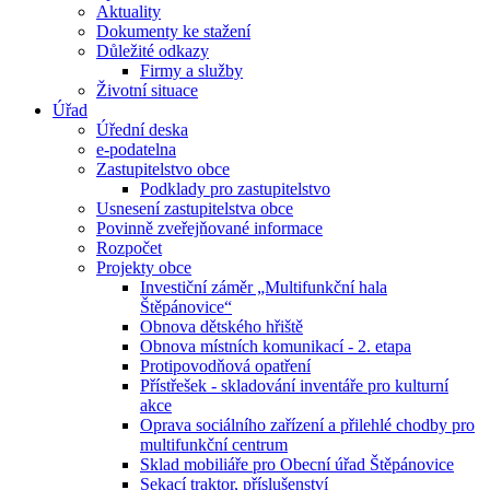
Aktuality
Dokumenty ke stažení
Důležité odkazy
Firmy a služby
Životní situace
Úřad
Úřední deska
e-podatelna
Zastupitelstvo obce
Podklady pro zastupitelstvo
Usnesení zastupitelstva obce
Povinně zveřejňované informace
Rozpočet
Projekty obce
Investiční záměr „Multifunkční hala
Štěpánovice“
Obnova dětského hřiště
Obnova místních komunikací - 2. etapa
Protipovodňová opatření
Přístřešek - skladování inventáře pro kulturní
akce
Oprava sociálního zařízení a přilehlé chodby pro
multifunkční centrum
Sklad mobiliáře pro Obecní úřad Štěpánovice
Sekací traktor, příslušenství