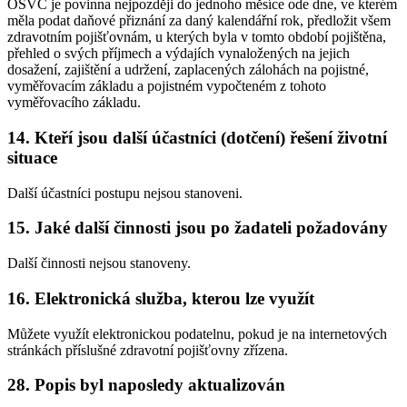
OSVČ je povinna nejpozději do jednoho měsíce ode dne, ve kterém
měla podat daňové přiznání za daný kalendářní rok, předložit všem
zdravotním pojišťovnám, u kterých byla v tomto období pojištěna,
přehled o svých příjmech a výdajích vynaložených na jejich
dosažení, zajištění a udržení, zaplacených zálohách na pojistné,
vyměřovacím základu a pojistném vypočteném z tohoto
vyměřovacího základu.
14. Kteří jsou další účastníci (dotčení) řešení životní
situace
Další účastníci postupu nejsou stanoveni.
15. Jaké další činnosti jsou po žadateli požadovány
Další činnosti nejsou stanoveny.
16. Elektronická služba, kterou lze využít
Můžete využít elektronickou podatelnu, pokud je na internetových
stránkách příslušné zdravotní pojišťovny zřízena.
28. Popis byl naposledy aktualizován