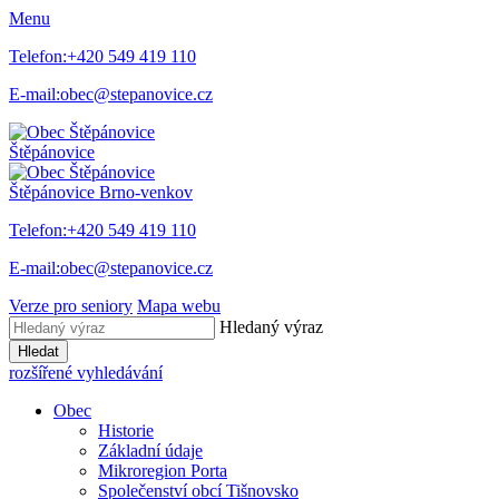
Menu
Telefon:
+420 549 419 110
E-mail:
obec@stepanovice.cz
Štěpánovice
Štěpánovice
Brno-venkov
Telefon:
+420 549 419 110
E-mail:
obec@stepanovice.cz
Verze pro seniory
Mapa webu
Hledaný výraz
Hledat
rozšířené vyhledávání
Obec
Historie
Základní údaje
Mikroregion Porta
Společenství obcí Tišnovsko