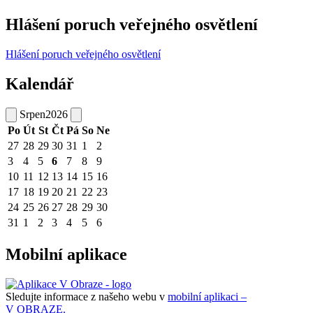
Hlášení poruch veřejného osvětlení
Hlášení poruch veřejného osvětlení
Kalendář
Srpen
2026
Po
Út
St
Čt
Pá
So
Ne
27
28
29
30
31
1
2
3
4
5
6
7
8
9
10
11
12
13
14
15
16
17
18
19
20
21
22
23
24
25
26
27
28
29
30
31
1
2
3
4
5
6
Mobilní aplikace
Sledujte informace z našeho webu v
mobilní aplikaci –
V OBRAZE.