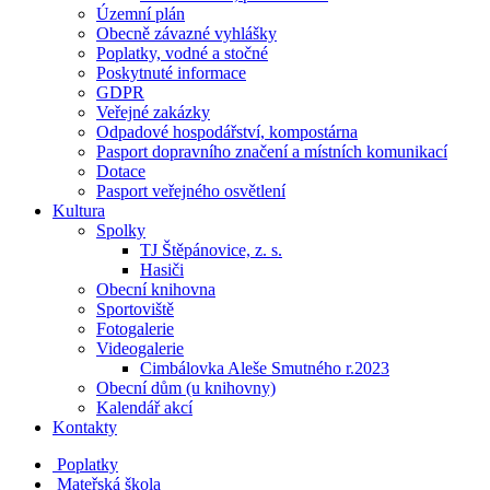
Územní plán
Obecně závazné vyhlášky
Poplatky, vodné a stočné
Poskytnuté informace
GDPR
Veřejné zakázky
Odpadové hospodářství, kompostárna
Pasport dopravního značení a místních komunikací
Dotace
Pasport veřejného osvětlení
Kultura
Spolky
TJ Štěpánovice, z. s.
Hasiči
Obecní knihovna
Sportoviště
Fotogalerie
Videogalerie
Cimbálovka Aleše Smutného r.2023
Obecní dům (u knihovny)
Kalendář akcí
Kontakty
Poplatky
Mateřská škola