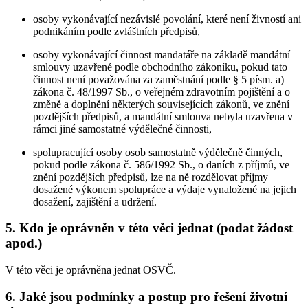
osoby vykonávající nezávislé povolání, které není živností ani
podnikáním podle zvláštních předpisů,
osoby vykonávající činnost mandatáře na základě mandátní
smlouvy uzavřené podle obchodního zákoníku, pokud tato
činnost není považována za zaměstnání podle § 5 písm. a)
zákona č. 48/1997 Sb., o veřejném zdravotním pojištění a o
změně a doplnění některých souvisejících zákonů, ve znění
pozdějších předpisů, a mandátní smlouva nebyla uzavřena v
rámci jiné samostatné výdělečné činnosti,
spolupracující osoby osob samostatně výdělečně činných,
pokud podle zákona č. 586/1992 Sb., o daních z příjmů, ve
znění pozdějších předpisů, lze na ně rozdělovat příjmy
dosažené výkonem spolupráce a výdaje vynaložené na jejich
dosažení, zajištění a udržení.
5. Kdo je oprávněn v této věci jednat (podat žádost
apod.)
V této věci je oprávněna jednat OSVČ.
6. Jaké jsou podmínky a postup pro řešení životní