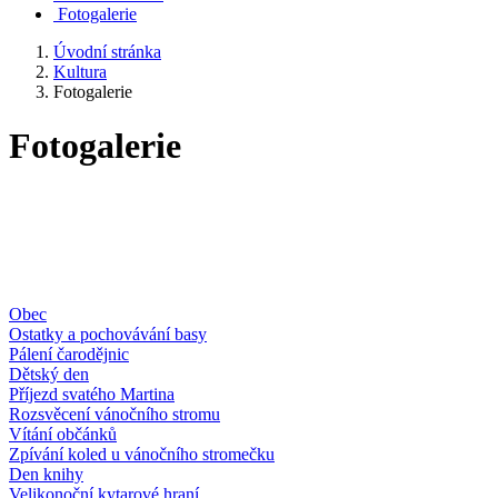
Fotogalerie
Úvodní stránka
Kultura
Fotogalerie
Fotogalerie
Obec
Ostatky a pochovávání basy
Pálení čarodějnic
Dětský den
Příjezd svatého Martina
Rozsvěcení vánočního stromu
Vítání občánků
Zpívání koled u vánočního stromečku
Den knihy
Velikonoční kytarové hraní