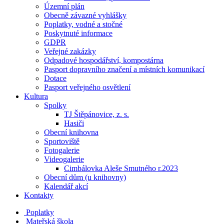
Územní plán
Obecně závazné vyhlášky
Poplatky, vodné a stočné
Poskytnuté informace
GDPR
Veřejné zakázky
Odpadové hospodářství, kompostárna
Pasport dopravního značení a místních komunikací
Dotace
Pasport veřejného osvětlení
Kultura
Spolky
TJ Štěpánovice, z. s.
Hasiči
Obecní knihovna
Sportoviště
Fotogalerie
Videogalerie
Cimbálovka Aleše Smutného r.2023
Obecní dům (u knihovny)
Kalendář akcí
Kontakty
Poplatky
Mateřská škola