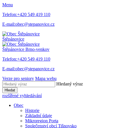
Menu
Telefon:
+420 549 419 110
E-mail:
obec@stepanovice.cz
Štěpánovice
Štěpánovice
Brno-venkov
Telefon:
+420 549 419 110
E-mail:
obec@stepanovice.cz
Verze pro seniory
Mapa webu
Hledaný výraz
Hledat
rozšířené vyhledávání
Obec
Historie
Základní údaje
Mikroregion Porta
Společenství obcí Tišnovsko