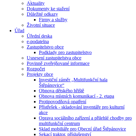
Aktuality
Dokumenty ke stažení
Důležité odkazy
Firmy a služby
Životní situace
Úřad
Úřední deska
e-podatelna
Zastupitelstvo obce
Podklady pro zastupitelstvo
Usnesení zastupitelstva obce
Povinně zveřejňované informace
Rozpočet
Projekty obce
Investiční záměr „Multifunkční hala
Štěpánovice“
Obnova dětského hřiště
Obnova místních komunikací - 2. etapa
Protipovodňová opatření
Přístřešek - skladování inventáře pro kulturní
akce
Oprava sociálního zařízení a přilehlé chodby pro
multifunkční centrum
Sklad mobiliáře pro Obecní úřad Štěpánovice
Sekací traktor, příslušenství