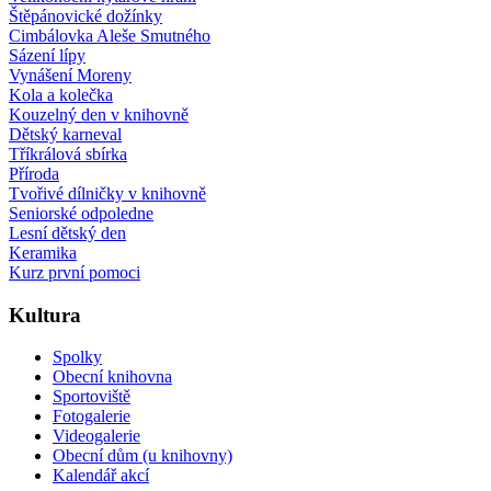
Štěpánovické dožínky
Cimbálovka Aleše Smutného
Sázení lípy
Vynášení Moreny
Kola a kolečka
Kouzelný den v knihovně
Dětský karneval
Tříkrálová sbírka
Příroda
Tvořivé dílničky v knihovně
Seniorské odpoledne
Lesní dětský den
Keramika
Kurz první pomoci
Kultura
Spolky
Obecní knihovna
Sportoviště
Fotogalerie
Videogalerie
Obecní dům (u knihovny)
Kalendář akcí