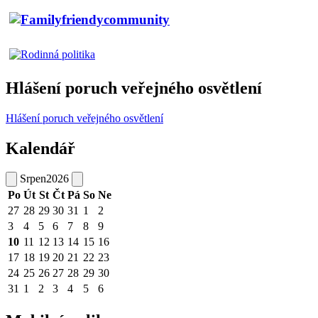
Hlášení poruch veřejného osvětlení
Hlášení poruch veřejného osvětlení
Kalendář
Srpen
2026
Po
Út
St
Čt
Pá
So
Ne
27
28
29
30
31
1
2
3
4
5
6
7
8
9
10
11
12
13
14
15
16
17
18
19
20
21
22
23
24
25
26
27
28
29
30
31
1
2
3
4
5
6