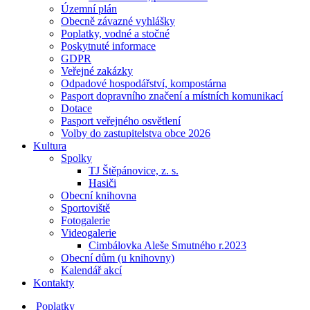
Územní plán
Obecně závazné vyhlášky
Poplatky, vodné a stočné
Poskytnuté informace
GDPR
Veřejné zakázky
Odpadové hospodářství, kompostárna
Pasport dopravního značení a místních komunikací
Dotace
Pasport veřejného osvětlení
Volby do zastupitelstva obce 2026
Kultura
Spolky
TJ Štěpánovice, z. s.
Hasiči
Obecní knihovna
Sportoviště
Fotogalerie
Videogalerie
Cimbálovka Aleše Smutného r.2023
Obecní dům (u knihovny)
Kalendář akcí
Kontakty
Poplatky