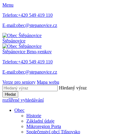
Menu
Telefon:
+420 549 419 110
E-mail:
obec@stepanovice.cz
Štěpánovice
Štěpánovice
Brno-venkov
Telefon:
+420 549 419 110
E-mail:
obec@stepanovice.cz
Verze pro seniory
Mapa webu
Hledaný výraz
Hledat
rozšířené vyhledávání
Obec
Historie
Základní údaje
Mikroregion Porta
Společenství obcí Tišnovsko