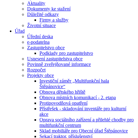
Aktuality
Dokumenty ke stažení
Důležité odkazy
Firmy a služby
Životní situace
Úřad
Úřední deska
e-podatelna
Zastupitelstvo obce
Podklady pro zastupitelstvo
Usnesení zastupitelstva obce
Povinně zveřejňované informace
Rozpočet
Projekty obce
Investiční záměr „Multifunkční hala
Štěpánovice“
Obnova dětského hřiště
Obnova místních komunikací - 2. etapa
Protipovodňová opatření
Přístřešek - skladování inventáře pro kulturní
akce
Oprava sociálního zařízení a přilehlé chodby pro
multifunkční centrum
Sklad mobiliáře pro Obecní úřad Štěpánovice
Sekací traktor, příslušenství