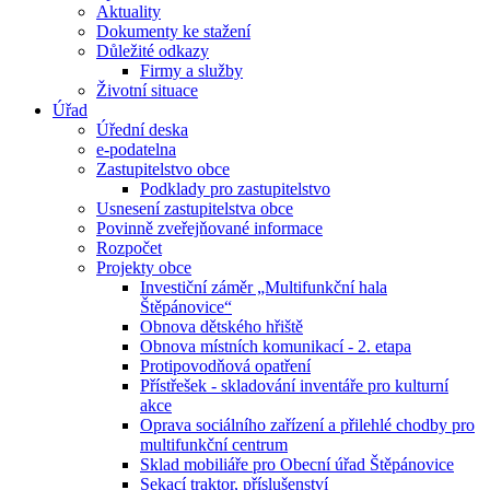
Aktuality
Dokumenty ke stažení
Důležité odkazy
Firmy a služby
Životní situace
Úřad
Úřední deska
e-podatelna
Zastupitelstvo obce
Podklady pro zastupitelstvo
Usnesení zastupitelstva obce
Povinně zveřejňované informace
Rozpočet
Projekty obce
Investiční záměr „Multifunkční hala
Štěpánovice“
Obnova dětského hřiště
Obnova místních komunikací - 2. etapa
Protipovodňová opatření
Přístřešek - skladování inventáře pro kulturní
akce
Oprava sociálního zařízení a přilehlé chodby pro
multifunkční centrum
Sklad mobiliáře pro Obecní úřad Štěpánovice
Sekací traktor, příslušenství