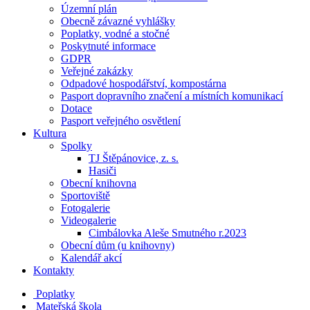
Územní plán
Obecně závazné vyhlášky
Poplatky, vodné a stočné
Poskytnuté informace
GDPR
Veřejné zakázky
Odpadové hospodářství, kompostárna
Pasport dopravního značení a místních komunikací
Dotace
Pasport veřejného osvětlení
Kultura
Spolky
TJ Štěpánovice, z. s.
Hasiči
Obecní knihovna
Sportoviště
Fotogalerie
Videogalerie
Cimbálovka Aleše Smutného r.2023
Obecní dům (u knihovny)
Kalendář akcí
Kontakty
Poplatky
Mateřská škola