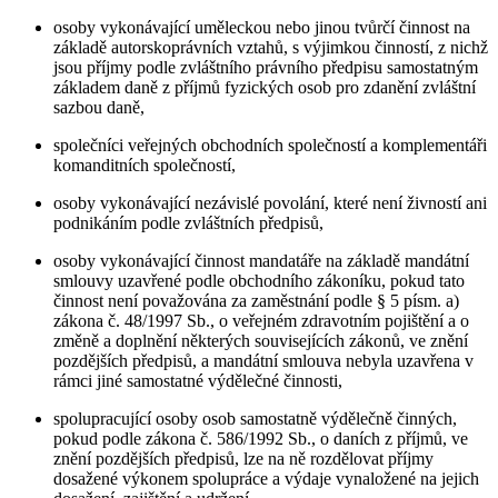
osoby vykonávající uměleckou nebo jinou tvůrčí činnost na
základě autorskoprávních vztahů, s výjimkou činností, z nichž
jsou příjmy podle zvláštního právního předpisu samostatným
základem daně z příjmů fyzických osob pro zdanění zvláštní
sazbou daně,
společníci veřejných obchodních společností a komplementáři
komanditních společností,
osoby vykonávající nezávislé povolání, které není živností ani
podnikáním podle zvláštních předpisů,
osoby vykonávající činnost mandatáře na základě mandátní
smlouvy uzavřené podle obchodního zákoníku, pokud tato
činnost není považována za zaměstnání podle § 5 písm. a)
zákona č. 48/1997 Sb., o veřejném zdravotním pojištění a o
změně a doplnění některých souvisejících zákonů, ve znění
pozdějších předpisů, a mandátní smlouva nebyla uzavřena v
rámci jiné samostatné výdělečné činnosti,
spolupracující osoby osob samostatně výdělečně činných,
pokud podle zákona č. 586/1992 Sb., o daních z příjmů, ve
znění pozdějších předpisů, lze na ně rozdělovat příjmy
dosažené výkonem spolupráce a výdaje vynaložené na jejich