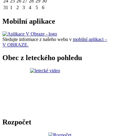
24
25
26
27
28
29
30
31
1
2
3
4
5
6
Mobilní aplikace
Sledujte informace z našeho webu v
mobilní aplikaci –
V OBRAZE.
Obec z leteckého pohledu
Rozpočet