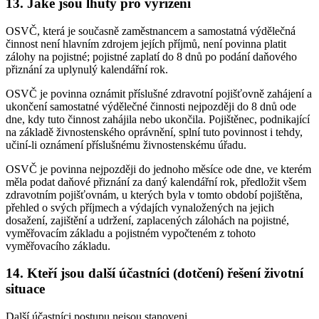
13. Jaké jsou lhůty pro vyřízení
OSVČ, která je současně zaměstnancem a samostatná výdělečná
činnost není hlavním zdrojem jejích příjmů, není povinna platit
zálohy na pojistné; pojistné zaplatí do 8 dnů po podání daňového
přiznání za uplynulý kalendářní rok.
OSVČ je povinna oznámit příslušné zdravotní pojišťovně zahájení a
ukončení samostatné výdělečné činnosti nejpozději do 8 dnů ode
dne, kdy tuto činnost zahájila nebo ukončila. Pojištěnec, podnikající
na základě živnostenského oprávnění, splní tuto povinnost i tehdy,
učiní-li oznámení příslušnému živnostenskému úřadu.
OSVČ je povinna nejpozději do jednoho měsíce ode dne, ve kterém
měla podat daňové přiznání za daný kalendářní rok, předložit všem
zdravotním pojišťovnám, u kterých byla v tomto období pojištěna,
přehled o svých příjmech a výdajích vynaložených na jejich
dosažení, zajištění a udržení, zaplacených zálohách na pojistné,
vyměřovacím základu a pojistném vypočteném z tohoto
vyměřovacího základu.
14. Kteří jsou další účastníci (dotčení) řešení životní
situace
Další účastníci postupu nejsou stanoveni.