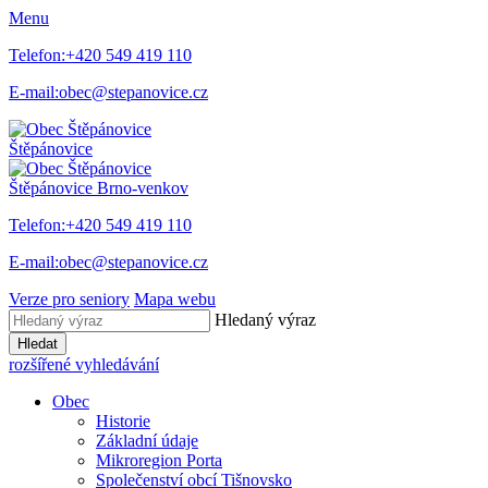
Menu
Telefon:
+420 549 419 110
E-mail:
obec@stepanovice.cz
Štěpánovice
Štěpánovice
Brno-venkov
Telefon:
+420 549 419 110
E-mail:
obec@stepanovice.cz
Verze pro seniory
Mapa webu
Hledaný výraz
Hledat
rozšířené vyhledávání
Obec
Historie
Základní údaje
Mikroregion Porta
Společenství obcí Tišnovsko