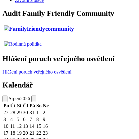
Životní situace
Audit Family Friendly Community
Hlášení poruch veřejného osvětlení
Hlášení poruch veřejného osvětlení
Kalendář
Srpen
2026
Po
Út
St
Čt
Pá
So
Ne
27
28
29
30
31
1
2
3
4
5
6
7
8
9
10
11
12
13
14
15
16
17
18
19
20
21
22
23