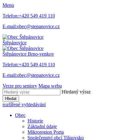
Menu
Telefon:
+420 549 419 110
E-mail:
obec@stepanovice.cz
Štěpánovice
Štěpánovice
Brno-venkov
Telefon:
+420 549 419 110
E-mail:
obec@stepanovice.cz
Verze pro seniory
Mapa webu
Hledaný výraz
Hledat
rozšířené vyhledávání
Obec
Historie
Základní údaje
Mikroregion Porta
Společenství obcí Tišnovsko