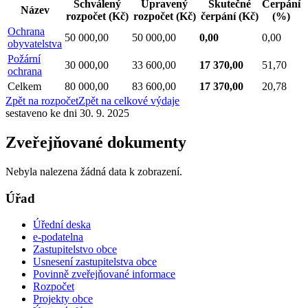
Schválený
Upravený
Skutečné
Čerpání
Název
rozpočet
(Kč)
rozpočet
(Kč)
čerpání
(Kč)
(%)
Ochrana
50 000,00
50 000,00
0,00
0,00
obyvatelstva
Požární
30 000,00
33 600,00
17 370,00
51,70
ochrana
Celkem
80 000,00
83 600,00
17 370,00
20,78
Zpět na rozpočet
Zpět na celkové výdaje
sestaveno ke dni 30. 9. 2025
Zveřejňované dokumenty
Nebyla nalezena žádná data k zobrazení.
Úřad
Úřední deska
e-podatelna
Zastupitelstvo obce
Usnesení zastupitelstva obce
Povinně zveřejňované informace
Rozpočet
Projekty obce