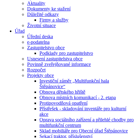
Aktuality
Dokumenty ke stažení
Důležité odkazy
Firmy a služby
Životní situace
Úřad
Úřední deska
e-podatelna
Zastupitelstvo obce
Podklady pro zastupitelstvo
Usnesení zastupitelstva obce
Povinně zveřejňované informace
Rozpočet
Projekty obce
Investiční záměr „Multifunkční hala
Štěpánovice“
Obnova dětského hřiště
Obnova místních komunikací - 2. etapa
Protipovodňová opatření
Přístřešek - skladování inventáře pro kulturní
akce
Oprava sociálního zařízení a přilehlé chodby pro
multifunkční centrum
Sklad mobiliáře pro Obecní úřad Štěpánovice
Sekací traktor, příslušenství