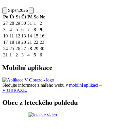
Srpen
2026
Po
Út
St
Čt
Pá
So
Ne
27
28
29
30
31
1
2
3
4
5
6
7
8
9
10
11
12
13
14
15
16
17
18
19
20
21
22
23
24
25
26
27
28
29
30
31
1
2
3
4
5
6
Mobilní aplikace
Sledujte informace z našeho webu v
mobilní aplikaci –
V OBRAZE.
Obec z leteckého pohledu