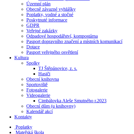
Územní plán
Obecně závazné vyhlášky
Poplatky, vodné a stočné
Poskytnuté informace
GDPR
Veřejné zakázky
Odpadové hospodářství, kompostárna
Pasport dopravního značení a místních komunikací
Dotace
Pasport veřejného osvětlení
Kultura
Spolky
TJ Štěpánovice, z. s.
Hasiči
Obecní knihovna
Sportoviště
Fotogalerie
Videogalerie
Cimbálovka Aleše Smutného r.2023
Obecní dům (u knihovny)
Kalendář akcí
Kontakty
Poplatky
Mateřská škola