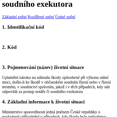
soudního exekutora
Základní znění
Rozšířené znění
Úplné znění
1. Identifikační kód
2. Kód
3. Pojmenování (název) životní situace
Uplatnění nároku na náhradu škody způsobené při výkonu státní
moci, došlo-li ke škodě v občanském soudním řízení nebo v řízení
trestním, v soudnictví správním, jakož i v těch případech, kdy stát
odpovídá za postup notáře či soudního exekutora
4. Základní informace k životní situaci
Ministerstvo spravedlnosti jedná jménem České republiky o
poskytnutí odškodnění v případech, kdy škoda byla způsobena: