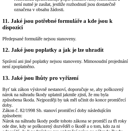
není nutné je zasílat, jestliže rozhodnutí jsou dostatečně
označena v obsahu žádosti.
11. Jaké jsou potřebné formuláře a kde jsou k
dispozici
Předepsané formuláře nejsou stanoveny.
12. Jaké jsou poplatky a jak je lze uhradit
Správní ani jiné poplatky nejsou stanoveny. Mimosoudní projednání
není zpoplatněno.
13. Jaké jsou lhůty pro vyřízení
Byť tak zákon výslovně nestanoví, doporučuje se, aby poškozený
nárok na náhradu škody uplatnil jakmile zjistí, že mu byla
způsobena škoda. Nejpozději by tak měl učinit do konce promlčecí
doby.
Zákon č. 82/1998 Sb. stanoví promlčecí doby následujícím
způsobem:
Nárok na náhradu škody podle tohoto zákona se promlčí za tři roky
ode dne, kdy se poškozený dozvěděl o škodě a o tom, kdo za ni