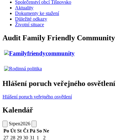
Společenství obcí Tišnovsko
Aktuality
Dokumenty ke stažení
Důležité odkazy
Životní situace
Audit Family Friendly Community
Hlášení poruch veřejného osvětlení
Hlášení poruch veřejného osvětlení
Kalendář
Srpen
2026
Po
Út
St
Čt
Pá
So
Ne
27
28
29
30
31
1
2