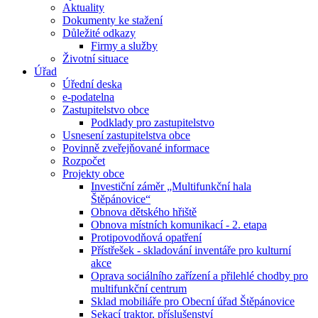
Aktuality
Dokumenty ke stažení
Důležité odkazy
Firmy a služby
Životní situace
Úřad
Úřední deska
e-podatelna
Zastupitelstvo obce
Podklady pro zastupitelstvo
Usnesení zastupitelstva obce
Povinně zveřejňované informace
Rozpočet
Projekty obce
Investiční záměr „Multifunkční hala
Štěpánovice“
Obnova dětského hřiště
Obnova místních komunikací - 2. etapa
Protipovodňová opatření
Přístřešek - skladování inventáře pro kulturní
akce
Oprava sociálního zařízení a přilehlé chodby pro
multifunkční centrum
Sklad mobiliáře pro Obecní úřad Štěpánovice
Sekací traktor, příslušenství