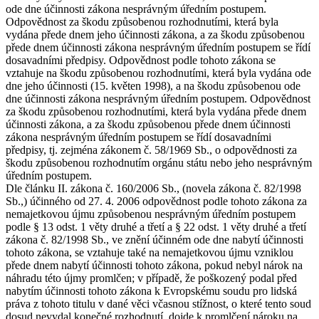
ode dne účinnosti zákona nesprávným úředním postupem.
Odpovědnost za škodu způsobenou rozhodnutími, která byla
vydána přede dnem jeho účinnosti zákona, a za škodu způsobenou
přede dnem účinnosti zákona nesprávným úředním postupem se řídí
dosavadními předpisy. Odpovědnost podle tohoto zákona se
vztahuje na škodu způsobenou rozhodnutími, která byla vydána ode
dne jeho účinnosti (15. květen 1998), a na škodu způsobenou ode
dne účinnosti zákona nesprávným úředním postupem. Odpovědnost
za škodu způsobenou rozhodnutími, která byla vydána přede dnem
účinnosti zákona, a za škodu způsobenou přede dnem účinnosti
zákona nesprávným úředním postupem se řídí dosavadními
předpisy, tj. zejména zákonem č. 58/1969 Sb., o odpovědnosti za
škodu způsobenou rozhodnutím orgánu státu nebo jeho nesprávným
úředním postupem.
Dle článku II. zákona č. 160/2006 Sb., (novela zákona č. 82/1998
Sb.,) účinného od 27. 4. 2006 odpovědnost podle tohoto zákona za
nemajetkovou újmu způsobenou nesprávným úředním postupem
podle § 13 odst. 1 věty druhé a třetí a § 22 odst. 1 věty druhé a třetí
zákona č. 82/1998 Sb., ve znění účinném ode dne nabytí účinnosti
tohoto zákona, se vztahuje také na nemajetkovou újmu vzniklou
přede dnem nabytí účinnosti tohoto zákona, pokud nebyl nárok na
náhradu této újmy promlčen; v případě, že poškozený podal před
nabytím účinnosti tohoto zákona k Evropskému soudu pro lidská
práva z tohoto titulu v dané věci včasnou stížnost, o které tento soud
dosud nevydal konečné rozhodnutí, dojde k promlčení nároku na