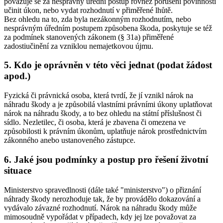
považuje se za nesprávný úřední postup rovněž porušení povinnosti
učinit úkon, nebo vydat rozhodnutí v přiměřené lhůtě.
Bez ohledu na to, zda byla nezákonným rozhodnutím, nebo
nesprávným úředním postupem způsobena škoda, poskytuje se též
za podmínek stanovených zákonem (§ 31a) přiměřené
zadostiučinění za vzniklou nemajetkovou újmu.
5. Kdo je oprávněn v této věci jednat (podat žádost
apod.)
Fyzická či právnická osoba, která tvrdí, že jí vznikl nárok na
náhradu škody a je způsobilá vlastními právními úkony uplatňovat
nárok na náhradu škody, a to bez ohledu na státní příslušnost či
sídlo. Nezletilec, či osoba, která je zbavena či omezena ve
způsobilosti k právním úkonům, uplatňuje nárok prostřednictvím
zákonného anebo ustanoveného zástupce.
6. Jaké jsou podmínky a postup pro řešení životní
situace
Ministerstvo spravedlnosti (dále také "ministerstvo") o přiznání
náhrady škody nerozhoduje tak, že by provádělo dokazování a
vydávalo závazné rozhodnutí. Nárok na náhradu škody může
mimosoudně vypořádat v případech, kdy jej lze považovat za