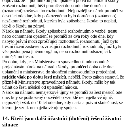
odpovídá. Je-li podmínkou pro uplatnění práva na náhradu škody
zrušení rozhodnutí, běží promlčecí doba ode dne doručení
(oznámení) zrušovacího rozhodnutí. Nejpozději se nárok promlčí za
deset let ode dne, kdy poškozenému bylo doručeno (oznámeno)
nezákonné rozhodnutí, kterým byla způsobena škoda; to neplatí,
jde-li o škodu na zdraví.
Nárok na náhradu škody způsobené rozhodnutím o vazbě, trestu
nebo ochranném opatření se promlčí za dva roky ode dne, kdy
nabylo právní moci zprošťující rozhodnutí, rozhodnutí, jímž bylo
trestní řízení zastaveno, zrušující rozhodnutí, rozhodnutí, jímž byla
věc postoupena jinému orgánu, nebo rozhodnutí odsuzující k
mírnějšímu trestu.
Po dobu, kdy je s Ministerstvem spravedlnosti mimosoudně
projednáván nárok na náhradu škody, promlčecí doba ode dne
uplatnění u ministerstva do skončení mimosoudního projednání,
nejdéle však po dobu šesti měsíců
, neběží. Proto zákon stanoví, že
přizná-li Ministerstvo spravedlnosti náhradu škody, mělo by tak
učinit do šesti měsíců od uplatnění nároku.
Nárok na náhradu nemajetkové újmy se promlčí za šest měsíců ode
dne, kdy se poškozený dozvěděl o vzniklé nemajetkové újmě,
nejpozději však do 10 let ode dne, kdy nastala právní skutečnost, se
kterou je vznik nemajetkové újmy spojen.
14. Kteří jsou další účastníci (dotčení) řešení životní
situace