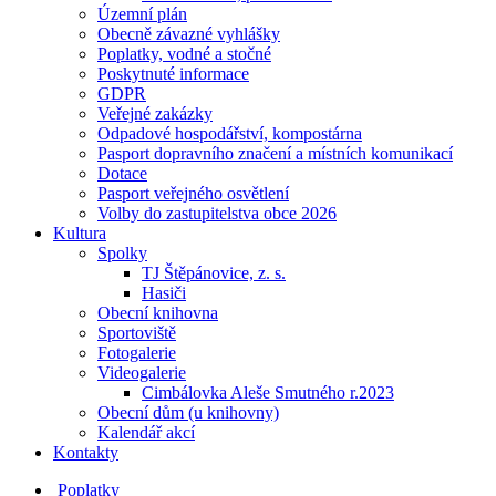
Územní plán
Obecně závazné vyhlášky
Poplatky, vodné a stočné
Poskytnuté informace
GDPR
Veřejné zakázky
Odpadové hospodářství, kompostárna
Pasport dopravního značení a místních komunikací
Dotace
Pasport veřejného osvětlení
Volby do zastupitelstva obce 2026
Kultura
Spolky
TJ Štěpánovice, z. s.
Hasiči
Obecní knihovna
Sportoviště
Fotogalerie
Videogalerie
Cimbálovka Aleše Smutného r.2023
Obecní dům (u knihovny)
Kalendář akcí
Kontakty
Poplatky