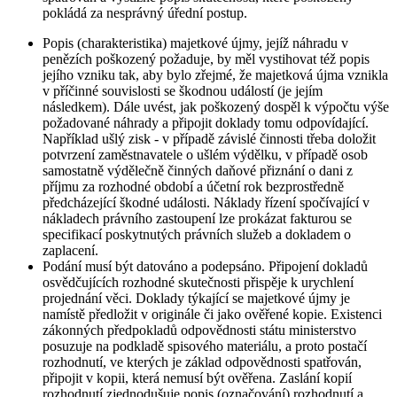
pokládá za nesprávný úřední postup.
Popis (charakteristika) majetkové újmy, jejíž náhradu v
penězích poškozený požaduje, by měl vystihovat též popis
jejího vzniku tak, aby bylo zřejmé, že majetková újma vznikla
v příčinné souvislosti se škodnou událostí (je jejím
následkem). Dále uvést, jak poškozený dospěl k výpočtu výše
požadované náhrady a připojit doklady tomu odpovídající.
Například ušlý zisk - v případě závislé činnosti třeba doložit
potvrzení zaměstnavatele o ušlém výdělku, v případě osob
samostatně výdělečně činných daňové přiznání o dani z
příjmu za rozhodné období a účetní rok bezprostředně
předcházející škodné události. Náklady řízení spočívající v
nákladech právního zastoupení lze prokázat fakturou se
specifikací poskytnutých právních služeb a dokladem o
zaplacení.
Podání musí být datováno a podepsáno. Připojení dokladů
osvědčujících rozhodné skutečnosti přispěje k urychlení
projednání věci. Doklady týkající se majetkové újmy je
namístě předložit v originále či jako ověřené kopie. Existenci
zákonných předpokladů odpovědnosti státu ministerstvo
posuzuje na podkladě spisového materiálu, a proto postačí
rozhodnutí, ve kterých je základ odpovědnosti spatřován,
připojit v kopii, která nemusí být ověřena. Zaslání kopií
rozhodnutí zjednodušuje popis (označování) rozhodnutí a