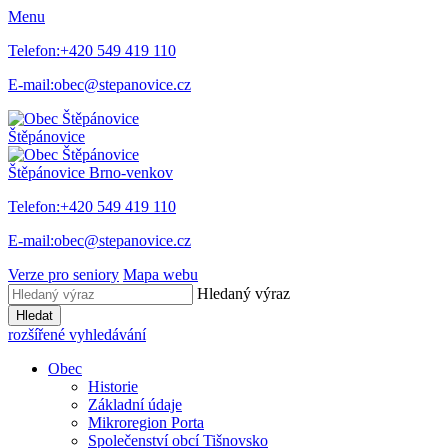
Menu
Telefon:
+420 549 419 110
E-mail:
obec@stepanovice.cz
Štěpánovice
Štěpánovice
Brno-venkov
Telefon:
+420 549 419 110
E-mail:
obec@stepanovice.cz
Verze pro seniory
Mapa webu
Hledaný výraz
Hledat
rozšířené vyhledávání
Obec
Historie
Základní údaje
Mikroregion Porta
Společenství obcí Tišnovsko