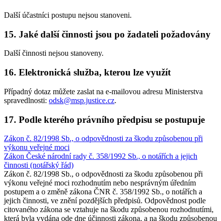
Další účastníci postupu nejsou stanoveni.
15. Jaké další činnosti jsou po žadateli požadovány
Další činnosti nejsou stanoveny.
16. Elektronická služba, kterou lze využít
Případný dotaz můžete zaslat na e-mailovou adresu Ministerstva
spravedlnosti:
odsk@msp.justice.cz
.
17. Podle kterého právního předpisu se postupuje
Zákon č. 82/1998 Sb., o odpovědnosti za škodu způsobenou při
výkonu veřejné moci
Zákon České národní rady č. 358/1992 Sb., o notářích a jejich
činnosti (notářský řád)
Zákon č. 82/1998 Sb., o odpovědnosti za škodu způsobenou při
výkonu veřejné moci rozhodnutím nebo nesprávným úředním
postupem a o změně zákona ČNR č. 358/1992 Sb., o notářích a
jejich činnosti, ve znění pozdějších předpisů. Odpovědnost podle
citovaného zákona se vztahuje na škodu způsobenou rozhodnutími,
která byla vydána ode dne účinnosti zákona, a na škodu způsobenou