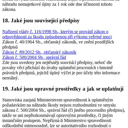
náhradu nemajetkové újmy za 1 rok ode dne účinnosti tohoto
zákona.
18. Jaké jsou související předpisy
Nařízení vlády č. 116/1998 Sb., kterým se provádí zákon o
odpovědnosti za škodu způsobenou při výkonu veřejné moci
Zákon č. 40/1964 Sb., občanský zákoník, ve znění pozdějších
předpisů
Zákon č. 89/2012 Sb., občanský zákoník
Zákon č. 500/2004 Sb., správní řád
Zde jsou uvedeny jen nejtěsněji souvisící předpisy, neboť dle
povahy věci přichází do úvahy uplatnění procesních i hmotně
právních předpisů, jejichž úplný výčet je pro účely této informace
nereálný.
19. Jaké jsou opravné prostředky a jak se uplatňují
Stanoviska zaujatá Ministerstvem spravedlnosti k uplatněným
požadavkům na náhradu škody nejsou rozhodnutími ve smyslu
zákona č. 500/2004 Sb., správní řád (či jiného procesního předpisu),
takže se ani nepřezkoumávají opravnými prostředky, či jiným
instančním postupem. Nepřizná-li Ministerstvo spravedlnosti
odškodnění mimosoudně, lze se autoritativního rozhodnutí o