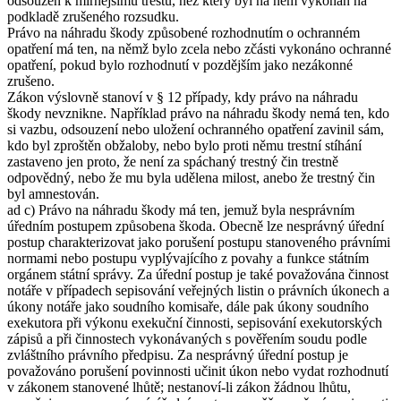
odsouzen k mírnějšímu trestu, než který byl na něm vykonán na
podkladě zrušeného rozsudku.
Právo na náhradu škody způsobené rozhodnutím o ochranném
opatření má ten, na němž bylo zcela nebo zčásti vykonáno ochranné
opatření, pokud bylo rozhodnutí v pozdějším jako nezákonné
zrušeno.
Zákon výslovně stanoví v § 12 případy, kdy právo na náhradu
škody nevznikne. Například právo na náhradu škody nemá ten, kdo
si vazbu, odsouzení nebo uložení ochranného opatření zavinil sám,
kdo byl zproštěn obžaloby, nebo bylo proti němu trestní stíhání
zastaveno jen proto, že není za spáchaný trestný čin trestně
odpovědný, nebo že mu byla udělena milost, anebo že trestný čin
byl amnestován.
ad c) Právo na náhradu škody má ten, jemuž byla nesprávním
úředním postupem způsobena škoda. Obecně lze nesprávný úřední
postup charakterizovat jako porušení postupu stanoveného právními
normami nebo postupu vyplývajícího z povahy a funkce státním
orgánem státní správy. Za úřední postup je také považována činnost
notáře v případech sepisování veřejných listin o právních úkonech a
úkony notáře jako soudního komisaře, dále pak úkony soudního
exekutora při výkonu exekuční činnosti, sepisování exekutorských
zápisů a při činnostech vykonávaných s pověřením soudu podle
zvláštního právního předpisu. Za nesprávný úřední postup je
považováno porušení povinnosti učinit úkon nebo vydat rozhodnutí
v zákonem stanovené lhůtě; nestanoví-li zákon žádnou lhůtu,