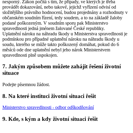
nesporný. Zákon počítá s tím, že případy, ve kterých je třeba
provádět dokazování, nebo takové, jejichž vyřízení odvisí od
složitějšího právního hodnocení, budou projednány a rozhodnuty v
občanském soudním řízení, tedy soudem, a to na základě žaloby
podané poškozeným. V soudním sporu pak Ministerstvo
spravedlnosti jedná jménem žalované České republiky.
Uplatnění nároku na náhradu škody u Ministerstva spravedlnosti je
podmínkou pro případné uplatnění nároku na náhradu škody u
soudu, kterého se může takto poškozený domáhat, pokud do 6
měsíců ode dne uplatnění nebyl jeho nárok Ministerstvem
spravedlnosti plně uspokojen.
7. Jakým způsobem můžete zahájit řešení životní
situace
Podejte písemnou žádost.
8. Na které instituci životní situaci řešit
Ministerstvo spravedlnosti - odbor odškodňování
9. Kde, s kým a kdy životní situaci řešit