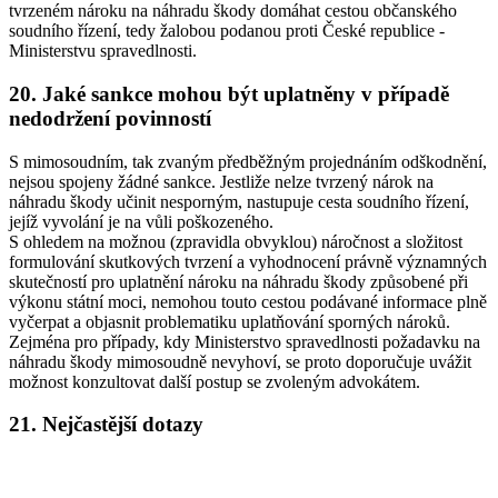
tvrzeném nároku na náhradu škody domáhat cestou občanského
soudního řízení, tedy žalobou podanou proti České republice -
Ministerstvu spravedlnosti.
20. Jaké sankce mohou být uplatněny v případě
nedodržení povinností
S mimosoudním, tak zvaným předběžným projednáním odškodnění,
nejsou spojeny žádné sankce. Jestliže nelze tvrzený nárok na
náhradu škody učinit nesporným, nastupuje cesta soudního řízení,
jejíž vyvolání je na vůli poškozeného.
S ohledem na možnou (zpravidla obvyklou) náročnost a složitost
formulování skutkových tvrzení a vyhodnocení právně významných
skutečností pro uplatnění nároku na náhradu škody způsobené při
výkonu státní moci, nemohou touto cestou podávané informace plně
vyčerpat a objasnit problematiku uplatňování sporných nároků.
Zejména pro případy, kdy Ministerstvo spravedlnosti požadavku na
náhradu škody mimosoudně nevyhoví, se proto doporučuje uvážit
možnost konzultovat další postup se zvoleným advokátem.
21. Nejčastější dotazy