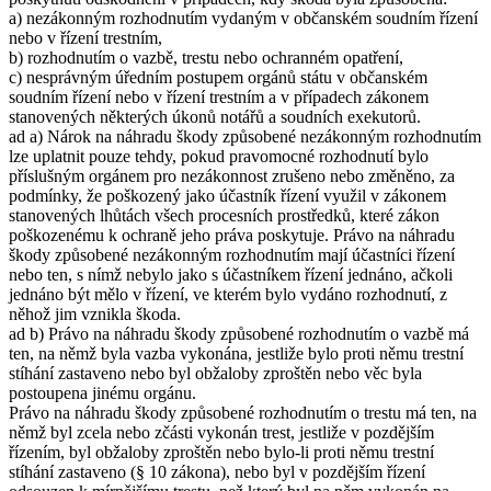
a) nezákonným rozhodnutím vydaným v občanském soudním řízení
nebo v řízení trestním,
b) rozhodnutím o vazbě, trestu nebo ochranném opatření,
c) nesprávným úředním postupem orgánů státu v občanském
soudním řízení nebo v řízení trestním a v případech zákonem
stanovených některých úkonů notářů a soudních exekutorů.
ad a) Nárok na náhradu škody způsobené nezákonným rozhodnutím
lze uplatnit pouze tehdy, pokud pravomocné rozhodnutí bylo
příslušným orgánem pro nezákonnost zrušeno nebo změněno, za
podmínky, že poškozený jako účastník řízení využil v zákonem
stanovených lhůtách všech procesních prostředků, které zákon
poškozenému k ochraně jeho práva poskytuje. Právo na náhradu
škody způsobené nezákonným rozhodnutím mají účastníci řízení
nebo ten, s nímž nebylo jako s účastníkem řízení jednáno, ačkoli
jednáno být mělo v řízení, ve kterém bylo vydáno rozhodnutí, z
něhož jim vznikla škoda.
ad b) Právo na náhradu škody způsobené rozhodnutím o vazbě má
ten, na němž byla vazba vykonána, jestliže bylo proti němu trestní
stíhání zastaveno nebo byl obžaloby zproštěn nebo věc byla
postoupena jinému orgánu.
Právo na náhradu škody způsobené rozhodnutím o trestu má ten, na
němž byl zcela nebo zčásti vykonán trest, jestliže v pozdějším
řízením, byl obžaloby zproštěn nebo bylo-li proti němu trestní
stíhání zastaveno (§ 10 zákona), nebo byl v pozdějším řízení