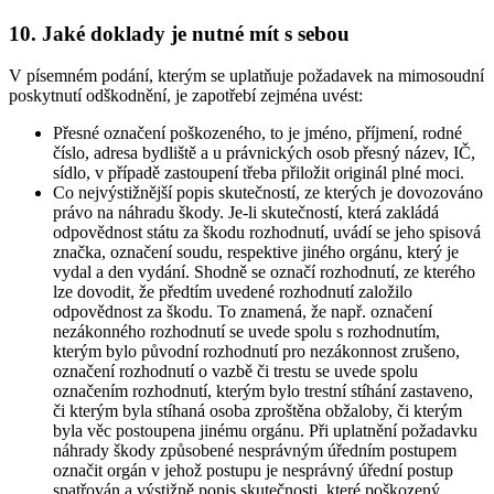
10. Jaké doklady je nutné mít s sebou
V písemném podání, kterým se uplatňuje požadavek na mimosoudní
poskytnutí odškodnění, je zapotřebí zejména uvést:
Přesné označení poškozeného, to je jméno, příjmení, rodné
číslo, adresa bydliště a u právnických osob přesný název, IČ,
sídlo, v případě zastoupení třeba přiložit originál plné moci.
Co nejvýstižnější popis skutečností, ze kterých je dovozováno
právo na náhradu škody. Je-li skutečností, která zakládá
odpovědnost státu za škodu rozhodnutí, uvádí se jeho spisová
značka, označení soudu, respektive jiného orgánu, který je
vydal a den vydání. Shodně se označí rozhodnutí, ze kterého
lze dovodit, že předtím uvedené rozhodnutí založilo
odpovědnost za škodu. To znamená, že např. označení
nezákonného rozhodnutí se uvede spolu s rozhodnutím,
kterým bylo původní rozhodnutí pro nezákonnost zrušeno,
označení rozhodnutí o vazbě či trestu se uvede spolu
označením rozhodnutí, kterým bylo trestní stíhání zastaveno,
či kterým byla stíhaná osoba zproštěna obžaloby, či kterým
byla věc postoupena jinému orgánu. Při uplatnění požadavku
náhrady škody způsobené nesprávným úředním postupem
označit orgán v jehož postupu je nesprávný úřední postup
spatřován a výstižně popis skutečnosti, které poškozený