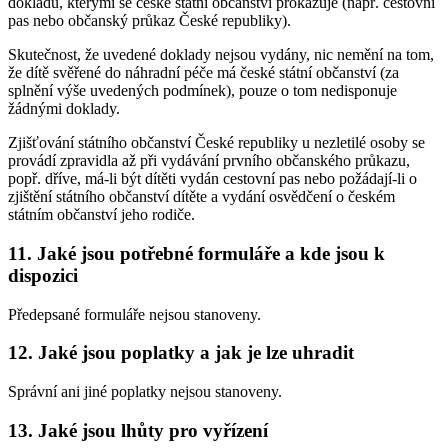
dokladů, kterými se české státní občanství prokazuje (např. cestovní
pas nebo občanský průkaz České republiky).
Skutečnost, že uvedené doklady nejsou vydány, nic nemění na tom,
že dítě svěřené do náhradní péče má české státní občanství (za
splnění výše uvedených podmínek), pouze o tom nedisponuje
žádnými doklady.
Zjišťování státního občanství České republiky u nezletilé osoby se
provádí zpravidla až při vydávání prvního občanského průkazu,
popř. dříve, má-li být dítěti vydán cestovní pas nebo požádají-li o
zjištění státního občanství dítěte a vydání osvědčení o českém
státním občanství jeho rodiče.
11. Jaké jsou potřebné formuláře a kde jsou k
dispozici
Předepsané formuláře nejsou stanoveny.
12. Jaké jsou poplatky a jak je lze uhradit
Správní ani jiné poplatky nejsou stanoveny.
13. Jaké jsou lhůty pro vyřízení