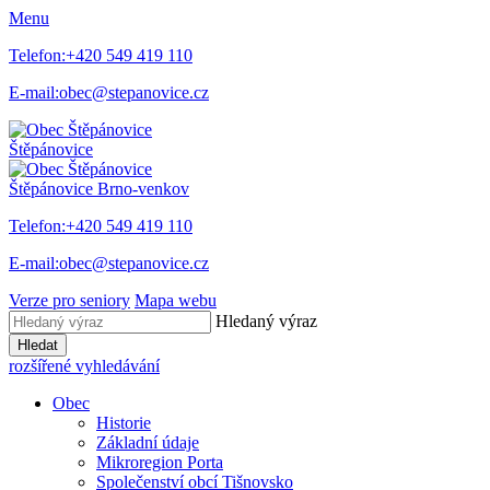
Menu
Telefon:
+420 549 419 110
E-mail:
obec@stepanovice.cz
Štěpánovice
Štěpánovice
Brno-venkov
Telefon:
+420 549 419 110
E-mail:
obec@stepanovice.cz
Verze pro seniory
Mapa webu
Hledaný výraz
Hledat
rozšířené vyhledávání
Obec
Historie
Základní údaje
Mikroregion Porta
Společenství obcí Tišnovsko