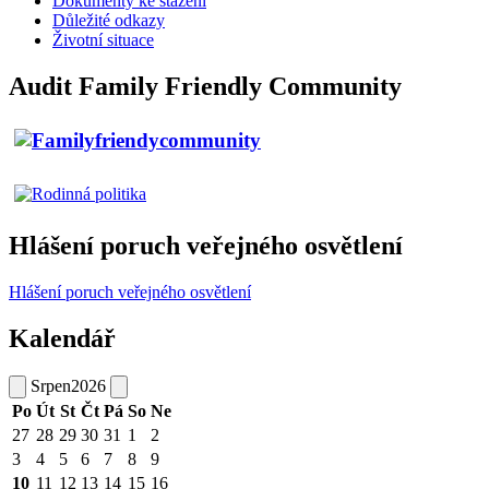
Dokumenty ke stažení
Důležité odkazy
Životní situace
Audit Family Friendly Community
Hlášení poruch veřejného osvětlení
Hlášení poruch veřejného osvětlení
Kalendář
Srpen
2026
Po
Út
St
Čt
Pá
So
Ne
27
28
29
30
31
1
2
3
4
5
6
7
8
9
10
11
12
13
14
15
16