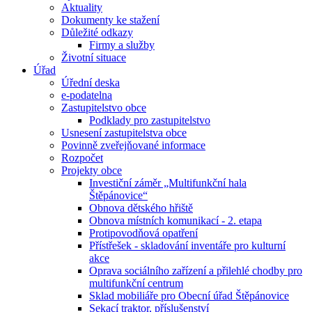
Aktuality
Dokumenty ke stažení
Důležité odkazy
Firmy a služby
Životní situace
Úřad
Úřední deska
e-podatelna
Zastupitelstvo obce
Podklady pro zastupitelstvo
Usnesení zastupitelstva obce
Povinně zveřejňované informace
Rozpočet
Projekty obce
Investiční záměr „Multifunkční hala
Štěpánovice“
Obnova dětského hřiště
Obnova místních komunikací - 2. etapa
Protipovodňová opatření
Přístřešek - skladování inventáře pro kulturní
akce
Oprava sociálního zařízení a přilehlé chodby pro
multifunkční centrum
Sklad mobiliáře pro Obecní úřad Štěpánovice
Sekací traktor, příslušenství