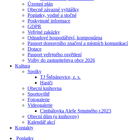
Územní plán
Obecně závazné vyhlášky
Poplatky, vodné a stočné
Poskytnuté informace
GDPR
Veřejné zakázky
Odpadové hospodářství, kompostárna
Pasport dopravního značení a místních komunikací
Dotace
Pasport veřejného osvětlení
Volby do zastupitelstva obce 2026
Kultura
Spolky
TJ Štěpánovice, z. s.
Hasiči
Obecní knihovna
Sportoviště
Fotogalerie
Videogalerie
Cimbálovka Aleše Smutného r.2023
Obecní dům (u knihovny)
Kalendář akcí
Kontakty
Poplatky