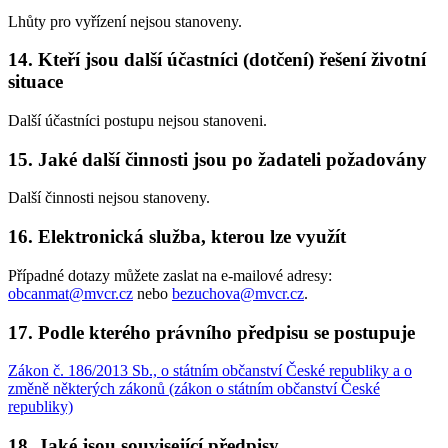
Lhůty pro vyřízení nejsou stanoveny.
14. Kteří jsou další účastníci (dotčení) řešení životní
situace
Další účastníci postupu nejsou stanoveni.
15. Jaké další činnosti jsou po žadateli požadovány
Další činnosti nejsou stanoveny.
16. Elektronická služba, kterou lze využít
Případné dotazy můžete zaslat na e-mailové adresy:
obcanmat@mvcr.cz
nebo
bezuchova@mvcr.cz
.
17. Podle kterého právního předpisu se postupuje
Zákon č. 186/2013 Sb., o státním občanství České republiky a o
změně některých zákonů (zákon o státním občanství České
republiky)
18. Jaké jsou související předpisy