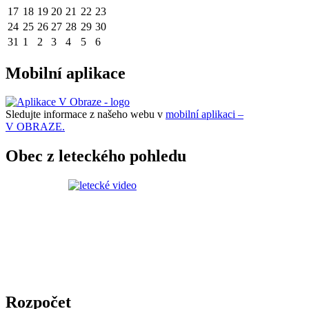
17
18
19
20
21
22
23
24
25
26
27
28
29
30
31
1
2
3
4
5
6
Mobilní aplikace
Sledujte informace z našeho webu v
mobilní aplikaci –
V OBRAZE.
Obec z leteckého pohledu
Rozpočet