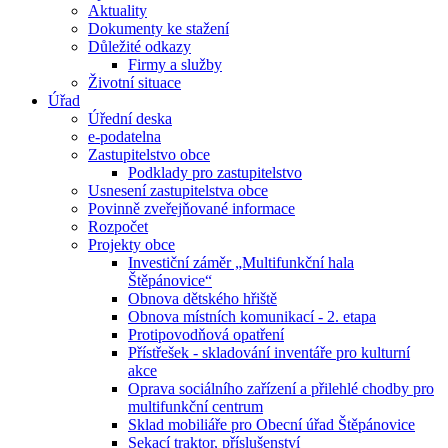
Aktuality
Dokumenty ke stažení
Důležité odkazy
Firmy a služby
Životní situace
Úřad
Úřední deska
e-podatelna
Zastupitelstvo obce
Podklady pro zastupitelstvo
Usnesení zastupitelstva obce
Povinně zveřejňované informace
Rozpočet
Projekty obce
Investiční záměr „Multifunkční hala
Štěpánovice“
Obnova dětského hřiště
Obnova místních komunikací - 2. etapa
Protipovodňová opatření
Přístřešek - skladování inventáře pro kulturní
akce
Oprava sociálního zařízení a přilehlé chodby pro
multifunkční centrum
Sklad mobiliáře pro Obecní úřad Štěpánovice
Sekací traktor, příslušenství