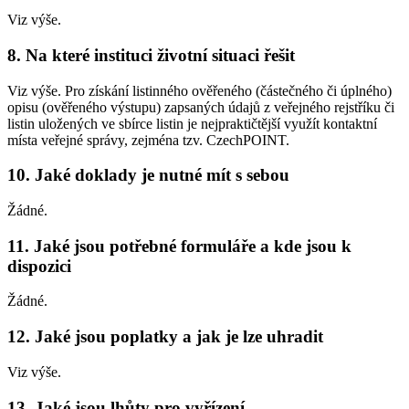
Viz výše.
8. Na které instituci životní situaci řešit
Viz výše. Pro získání listinného ověřeného (částečného či úplného)
opisu (ověřeného výstupu) zapsaných údajů z veřejného rejstříku či
listin uložených ve sbírce listin je nejpraktičtější využít kontaktní
místa veřejné správy, zejména tzv. CzechPOINT.
10. Jaké doklady je nutné mít s sebou
Žádné.
11. Jaké jsou potřebné formuláře a kde jsou k
dispozici
Žádné.
12. Jaké jsou poplatky a jak je lze uhradit
Viz výše.
13. Jaké jsou lhůty pro vyřízení