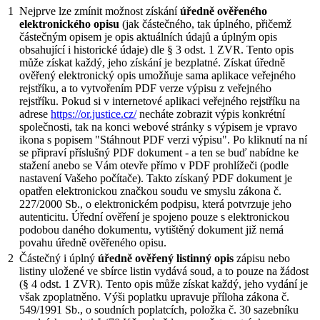
1
Nejprve lze zmínit možnost získání
úředně ověřeného
elektronického opisu
(jak částečného, tak úplného, přičemž
částečným opisem je opis aktuálních údajů a úplným opis
obsahující i historické údaje) dle § 3 odst. 1 ZVR. Tento opis
může získat každý, jeho získání je bezplatné. Získat úředně
ověřený elektronický opis umožňuje sama aplikace veřejného
rejstříku, a to vytvořením PDF verze výpisu z veřejného
rejstříku. Pokud si v internetové aplikaci veřejného rejstříku na
adrese
https://or.justice.cz/
necháte zobrazit výpis konkrétní
společnosti, tak na konci webové stránky s výpisem je vpravo
ikona s popisem "Stáhnout PDF verzi výpisu". Po kliknutí na ní
se připraví příslušný PDF dokument - a ten se buď nabídne ke
stažení anebo se Vám otevře přímo v PDF prohlížeči (podle
nastavení Vašeho počítače). Takto získaný PDF dokument je
opatřen elektronickou značkou soudu ve smyslu zákona č.
227/2000 Sb., o elektronickém podpisu, která potvrzuje jeho
autenticitu. Úřední ověření je spojeno pouze s elektronickou
podobou daného dokumentu, vytištěný dokument již nemá
povahu úředně ověřeného opisu.
2
Částečný i úplný
úředně ověřený listinný opis
zápisu nebo
listiny uložené ve sbírce listin vydává soud, a to pouze na žádost
(§ 4 odst. 1 ZVR). Tento opis může získat každý, jeho vydání je
však zpoplatněno. Výši poplatku upravuje příloha zákona č.
549/1991 Sb., o soudních poplatcích, položka č. 30 sazebníku