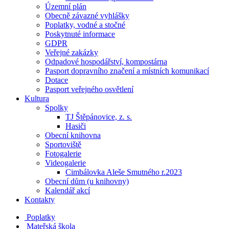
Územní plán
Obecně závazné vyhlášky
Poplatky, vodné a stočné
Poskytnuté informace
GDPR
Veřejné zakázky
Odpadové hospodářství, kompostárna
Pasport dopravního značení a místních komunikací
Dotace
Pasport veřejného osvětlení
Kultura
Spolky
TJ Štěpánovice, z. s.
Hasiči
Obecní knihovna
Sportoviště
Fotogalerie
Videogalerie
Cimbálovka Aleše Smutného r.2023
Obecní dům (u knihovny)
Kalendář akcí
Kontakty
Poplatky
Mateřská škola