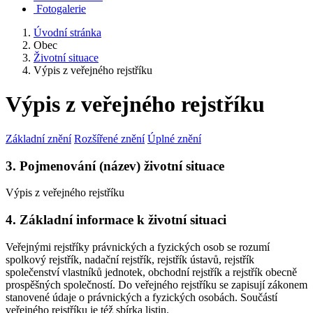
Fotogalerie
Úvodní stránka
Obec
Životní situace
Výpis z veřejného rejstříku
Výpis z veřejného rejstříku
Základní znění
Rozšířené znění
Úplné znění
3. Pojmenování (název) životní situace
Výpis z veřejného rejstříku
4. Základní informace k životní situaci
Veřejnými rejstříky právnických a fyzických osob se rozumí
spolkový rejstřík, nadační rejstřík, rejstřík ústavů, rejstřík
společenství vlastníků jednotek, obchodní rejstřík a rejstřík obecně
prospěšných společností. Do veřejného rejstříku se zapisují zákonem
stanovené údaje o právnických a fyzických osobách. Součástí
veřejného rejstříku je též sbírka listin.