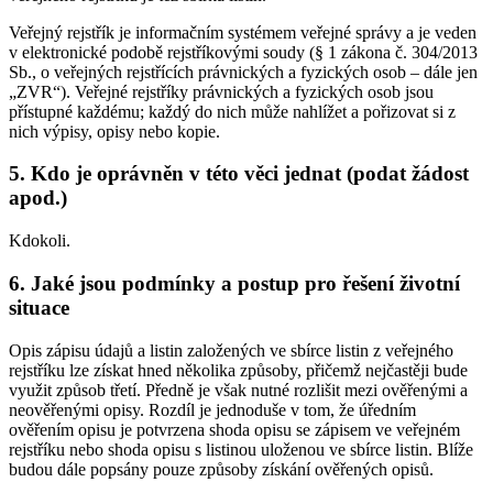
Veřejný rejstřík je informačním systémem veřejné správy a je veden
v elektronické podobě rejstříkovými soudy (§ 1 zákona č. 304/2013
Sb., o veřejných rejstřících právnických a fyzických osob – dále jen
„ZVR“). Veřejné rejstříky právnických a fyzických osob jsou
přístupné každému; každý do nich může nahlížet a pořizovat si z
nich výpisy, opisy nebo kopie.
5. Kdo je oprávněn v této věci jednat (podat žádost
apod.)
Kdokoli.
6. Jaké jsou podmínky a postup pro řešení životní
situace
Opis zápisu údajů a listin založených ve sbírce listin z veřejného
rejstříku lze získat hned několika způsoby, přičemž nejčastěji bude
využit způsob třetí. Předně je však nutné rozlišit mezi ověřenými a
neověřenými opisy. Rozdíl je jednoduše v tom, že úředním
ověřením opisu je potvrzena shoda opisu se zápisem ve veřejném
rejstříku nebo shoda opisu s listinou uloženou ve sbírce listin. Blíže
budou dále popsány pouze způsoby získání ověřených opisů.