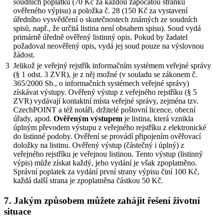
soudních poplatků (70 Kč za každou započatou stránku
ověřeného výpisu) a položka č. 28 (150 Kč za vystavení
úředního vysvědčení o skutečnostech známých ze soudních
spisů, např., že určitá listina není obsahem spisu). Soud vydá
primárně úředně ověřený listinný opis. Pokud by žadatel
požadoval neověřený opis, vydá jej soud pouze na výslovnou
žádost.
3
Jelikož je veřejný rejstřík informačním systémem veřejné správy
(§ 1 odst. 3 ZVR), je z něj možné (v souladu se zákonem č.
365/2000 Sb., o informačních systémech veřejné správy)
získávat výstupy. Ověřený výstup z veřejného rejstříku (§ 5
ZVR) vydávají kontaktní místa veřejné správy, zejména tzv.
CzechPOINT a též notáři, držitelé poštovní licence, obecní
úřady, apod.
Ověřeným výstupem
je listina, která vznikla
úplným převodem výstupu z veřejného rejstříku z elektronické
do listinné podoby. Ověření se provádí připojením ověřovací
doložky na listinu. Ověřený výstup (částečný i úplný) z
veřejného rejstříku je veřejnou listinou. Tento výstup (listinný
výpis) může získat každý, jeho vydání je však zpoplatněno.
Správní poplatek za vydání první strany výpisu činí 100 Kč,
každá další strana je zpoplatněna částkou 50 Kč.
7. Jakým způsobem můžete zahájit řešení životní
situace