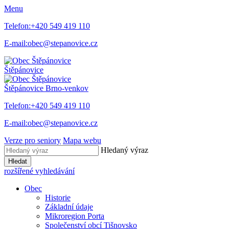
Menu
Telefon:
+420 549 419 110
E-mail:
obec@stepanovice.cz
Štěpánovice
Štěpánovice
Brno-venkov
Telefon:
+420 549 419 110
E-mail:
obec@stepanovice.cz
Verze pro seniory
Mapa webu
Hledaný výraz
Hledat
rozšířené vyhledávání
Obec
Historie
Základní údaje
Mikroregion Porta
Společenství obcí Tišnovsko