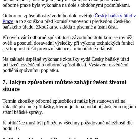
odborné praxe byla vykonána na dole s obdobnými podmínkami.
Odbornou způsobilost závodního dolu ověřuje
Český báňský úřad v
Praze
, a to zkouškou před komisí stanovenou předsedou Českého
báňského úřadu. Zkouška se skládá z písemné a ústní části.
Při ověřování odborné způsobilosti závodního dolu komise rovněž
ověří a posoudí dosavadní výsledky při výkonu technických funkcí
a schopnosti řešit provozní situace a mimořádné události.
Na základě úspěšně vykonané zkoušky vydá Český báňský úřad
uchazeči osvědčení o odborné způsobilosti. Vystavení osvědčení
podléhá správnímu poplatku.
7. Jakým způsobem můžete zahájit řešení životní
situace
Termín zkoušky odborné způsobilosti může být stanoven až na
základě písemné přihlášky, kterou je třeba podat příslušnému orgánu
státní báňské správy.
K přihlášce musí být přiloženy všechny požadované náležitosti dle
bodu 10.