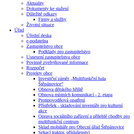
Aktuality
Dokumenty ke stažení
Důležité odkazy
Firmy a služby
Životní situace
Úřad
Úřední deska
e-podatelna
Zastupitelstvo obce
Podklady pro zastupitelstvo
Usnesení zastupitelstva obce
Povinně zveřejňované informace
Rozpočet
Projekty obce
Investiční záměr „Multifunkční hala
Štěpánovice“
Obnova dětského hřiště
Obnova místních komunikací - 2. etapa
Protipovodňová opatření
Přístřešek - skladování inventáře pro kulturní
akce
Oprava sociálního zařízení a přilehlé chodby pro
multifunkční centrum
Sklad mobiliáře pro Obecní úřad Štěpánovice
Sekací traktor, příslušenství