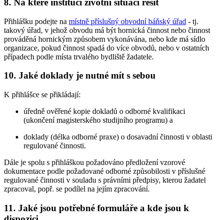
8. Na které instituci životní situaci řešit
Přihlášku podejte na
místně příslušný obvodní báňský úřad
- tj.
takový úřad, v jehož obvodu má být hornická činnost nebo činnost
prováděná hornickým způsobem vykonávána, nebo kde má sídlo
organizace, pokud činnost spadá do více obvodů, nebo v ostatních
případech podle místa trvalého bydliště žadatele.
10. Jaké doklady je nutné mít s sebou
K přihlášce se přikládají:
úředně ověřené kopie dokladů o odborné kvalifikaci
(ukončení magisterského studijního programu) a
doklady (délka odborné praxe) o dosavadní činnosti v oblasti
regulované činnosti.
Dále je spolu s přihláškou požadováno předložení vzorové
dokumentace podle požadované odborné způsobilosti v příslušné
regulované činnosti v souladu s právními předpisy, kterou žadatel
zpracoval, popř. se podílel na jejím zpracování.
11. Jaké jsou potřebné formuláře a kde jsou k
dispozici