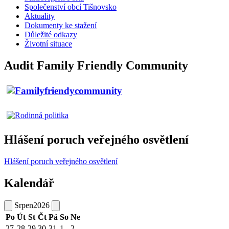
Společenství obcí Tišnovsko
Aktuality
Dokumenty ke stažení
Důležité odkazy
Životní situace
Audit Family Friendly Community
Hlášení poruch veřejného osvětlení
Hlášení poruch veřejného osvětlení
Kalendář
Srpen
2026
Po
Út
St
Čt
Pá
So
Ne
27
28
29
30
31
1
2