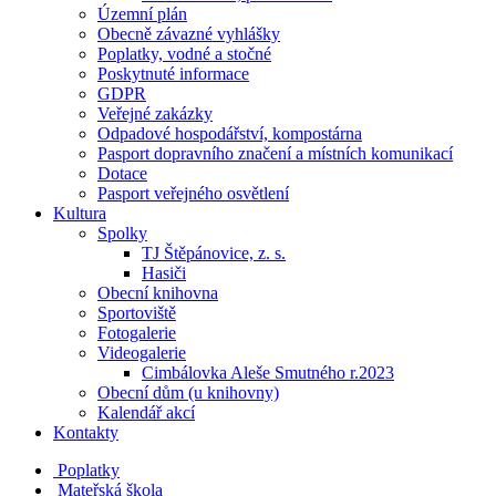
Územní plán
Obecně závazné vyhlášky
Poplatky, vodné a stočné
Poskytnuté informace
GDPR
Veřejné zakázky
Odpadové hospodářství, kompostárna
Pasport dopravního značení a místních komunikací
Dotace
Pasport veřejného osvětlení
Kultura
Spolky
TJ Štěpánovice, z. s.
Hasiči
Obecní knihovna
Sportoviště
Fotogalerie
Videogalerie
Cimbálovka Aleše Smutného r.2023
Obecní dům (u knihovny)
Kalendář akcí
Kontakty
Poplatky
Mateřská škola