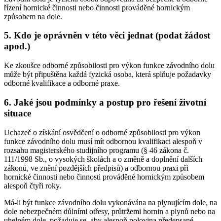
řízení hornické činnosti nebo činnosti prováděné hornickým
způsobem na dole.
5. Kdo je oprávněn v této věci jednat (podat žádost
apod.)
Ke zkoušce odborné způsobilosti pro výkon funkce závodního dolu
může být připuštěna každá fyzická osoba, která splňuje požadavky
odborné kvalifikace a odborné praxe.
6. Jaké jsou podmínky a postup pro řešení životní
situace
Uchazeč o získání osvědčení o odborné způsobilosti pro výkon
funkce závodního dolu musí mít odbornou kvalifikaci alespoň v
rozsahu magisterského studijního programu (§ 46 zákona č.
111/1998 Sb., o vysokých školách a o změně a doplnění dalších
zákonů, ve znění pozdějších předpisů) a odbornou praxi při
hornické činnosti nebo činnosti prováděné hornickým způsobem
alespoň čtyři roky.
Má-li být funkce závodního dolu vykonávána na plynujícím dole, na
dole nebezpečném důlními otřesy, průtržemi hornin a plynů nebo na
uhelném dole, požaduje se, aby alespoň polovina předepsané