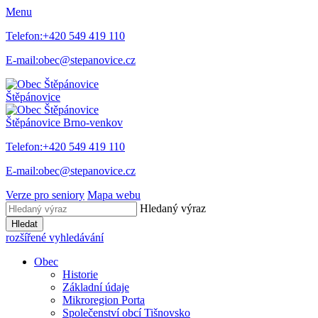
Menu
Telefon:
+420 549 419 110
E-mail:
obec@stepanovice.cz
Štěpánovice
Štěpánovice
Brno-venkov
Telefon:
+420 549 419 110
E-mail:
obec@stepanovice.cz
Verze pro seniory
Mapa webu
Hledaný výraz
Hledat
rozšířené vyhledávání
Obec
Historie
Základní údaje
Mikroregion Porta
Společenství obcí Tišnovsko