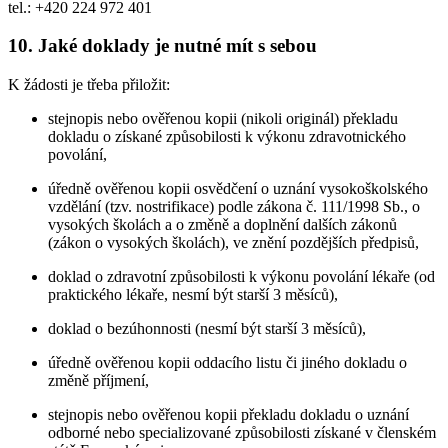
tel.: +420 224 972 401
10. Jaké doklady je nutné mít s sebou
K žádosti je třeba přiložit:
stejnopis nebo ověřenou kopii (nikoli originál) překladu
dokladu o získané způsobilosti k výkonu zdravotnického
povolání,
úředně ověřenou kopii osvědčení o uznání vysokoškolského
vzdělání (tzv. nostrifikace) podle zákona č. 111/1998 Sb., o
vysokých školách a o změně a doplnění dalších zákonů
(zákon o vysokých školách), ve znění pozdějších předpisů,
doklad o zdravotní způsobilosti k výkonu povolání lékaře (od
praktického lékaře, nesmí být starší 3 měsíců),
doklad o bezúhonnosti (nesmí být starší 3 měsíců),
úředně ověřenou kopii oddacího listu či jiného dokladu o
změně příjmení,
stejnopis nebo ověřenou kopii překladu dokladu o uznání
odborné nebo specializované způsobilosti získané v členském