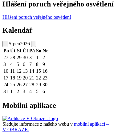
Hlášení poruch veřejného osvětlení
Hlášení poruch veřejného osvětlení
Kalendář
Srpen
2026
Po
Út
St
Čt
Pá
So
Ne
27
28
29
30
31
1
2
3
4
5
6
7
8
9
10
11
12
13
14
15
16
17
18
19
20
21
22
23
24
25
26
27
28
29
30
31
1
2
3
4
5
6
Mobilní aplikace
Sledujte informace z našeho webu v
mobilní aplikaci –
V OBRAZE.