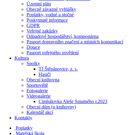
Územní plán
Obecně závazné vyhlášky
Poplatky, vodné a stočné
Poskytnuté informace
GDPR
Veřejné zakázky
Odpadové hospodářství, kompostárna
Pasport dopravního značení a místních komunikací
Dotace
Pasport veřejného osvětlení
Kultura
Spolky
TJ Štěpánovice, z. s.
Hasiči
Obecní knihovna
Sportoviště
Fotogalerie
Videogalerie
Cimbálovka Aleše Smutného r.2023
Obecní dům (u knihovny)
Kalendář akcí
Kontakty
Poplatky
Mateřská škola