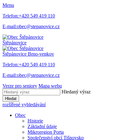
Menu
Telefon:
+420 549 419 110
E-mail:
obec@stepanovice.cz
Štěpánovice
Štěpánovice
Brno-venkov
Telefon:
+420 549 419 110
E-mail:
obec@stepanovice.cz
Verze pro seniory
Mapa webu
Hledaný výraz
Hledat
rozšířené vyhledávání
Obec
Historie
Základní údaje
Mikroregion Porta
Společenství obcí Tišnovsko