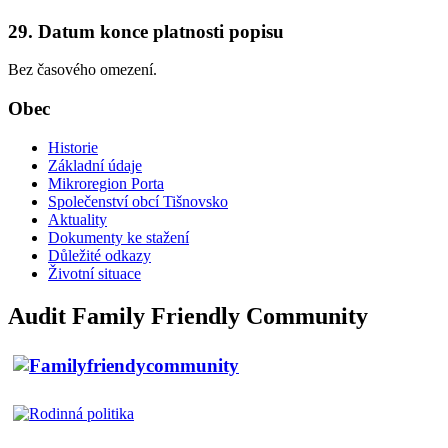
29. Datum konce platnosti popisu
Bez časového omezení.
Obec
Historie
Základní údaje
Mikroregion Porta
Společenství obcí Tišnovsko
Aktuality
Dokumenty ke stažení
Důležité odkazy
Životní situace
Audit Family Friendly Community