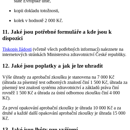
státě Evropské unie,
kopii dokladu totožnosti,
kolek v hodnotě 2 000 Kč.
11. Jaké jsou potřebné formuláře a kde jsou k
dispozici
Tiskopis žádosti
(včetně všech potřebných informací) naleznete na
internetových stránkách Ministerstva zdravotnictví České republiky.
12. Jaké jsou poplatky a jak je lze uhradit
Výše úhrady za aprobační zkoušku je stanovena na 7 000 Kč
(úhrada za písemný test odborných znalostí činí 1 500 Kč, úhrada za
písemný test znalostí systému zdravotnictví a základů práva činí
rovněž 1 500 Kč a úhrada za ústní odbornou zkoušku činí 4 000
Kč).
Za první opakování aprobační zkoušky je úhrada 10 000 Kč a za
druhé a každé další opakování aprobační zkoušky je úhrada 15 000
Kč.
13. Jaké jsou lhůty pro vyřízení