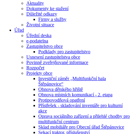
Aktuality
Dokumenty ke stažení
Důležité odkazy
Firmy a služby
Životní situace
Úřad
Úřední deska
e-podatelna
Zastupitelstvo obce
Podklady pro zastupitelstvo
Usnesení zastupitelstva obce
Povinně zveřejňované informace
Rozpočet
Projekty obce
Investiční záměr „Multifunkční hala
Štěpánovice“
Obnova dětského hřiště
Obnova místních komunikací - 2. etapa
Protipovodňová opatření
Přístřešek - skladování inventáře pro kulturní
akce
Oprava sociálního zařízení a přilehlé chodby pro
multifunkční centrum
Sklad mobiliáře pro Obecní úřad Štěpánovice
Sekací traktor, příslušenství