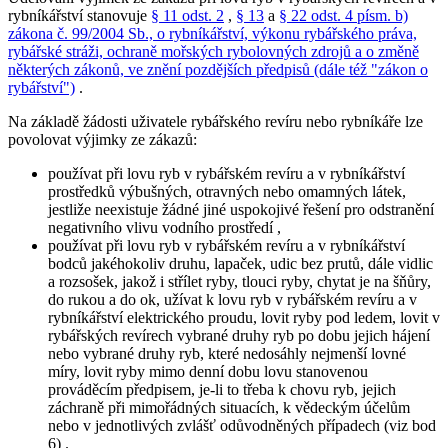
rybníkářství stanovuje
§ 11 odst. 2
,
§ 13
a
§ 22 odst. 4 písm. b)
zákona č. 99/2004 Sb., o rybníkářství, výkonu rybářského práva,
rybářské stráži, ochraně mořských rybolovných zdrojů a o změně
některých zákonů, ve znění pozdějších předpisů (dále též "zákon o
rybářství")
.
Na základě žádosti uživatele rybářského revíru nebo rybníkáře lze
povolovat výjimky ze zákazů:
používat při lovu ryb v rybářském revíru a v rybníkářství
prostředků výbušných, otravných nebo omamných látek,
jestliže neexistuje žádné jiné uspokojivé řešení pro odstranění
negativního vlivu vodního prostředí
,
používat při lovu ryb v rybářském revíru a v rybníkářství
bodců jakéhokoliv druhu, lapaček, udic bez prutů, dále vidlic
a rozsošek, jakož i střílet ryby, tlouci ryby, chytat je na šňůry,
do rukou a do ok, užívat k lovu ryb v rybářském revíru a v
rybníkářství elektrického proudu, lovit ryby pod ledem, lovit v
rybářských revírech vybrané druhy ryb po dobu jejich hájení
nebo vybrané druhy ryb, které nedosáhly nejmenší lovné
míry, lovit ryby mimo denní dobu lovu stanovenou
prováděcím předpisem,
je-li to třeba k chovu ryb, jejich
záchraně při mimořádných situacích, k vědeckým účelům
nebo v jednotlivých zvlášť odůvodněných případech (viz bod
6)
.