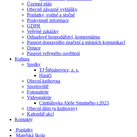
Územní plán
Obecně závazné vyhlášky
Poplatky, vodné a stočné
Poskytnuté informace
GDPR
Veřejné zakázky
Odpadové hospodářství, kompostárna
Pasport dopravního značení a místních komunikací
Dotace
Pasport veřejného osvětlení
Kultura
Spolky
TJ Štěpánovice, z. s.
Hasiči
Obecní knihovna
Sportoviště
Fotogalerie
Videogalerie
Cimbálovka Aleše Smutného r.2023
Obecní dům (u knihovny)
Kalendář akcí
Kontakty
Poplatky
Mateřská škola