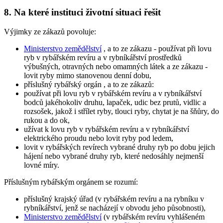
8. Na které instituci životní situaci řešit
Výjimky ze zákazů povoluje:
Ministerstvo zemědělství
, a to ze zákazu - používat při lovu
ryb v rybářském revíru a v rybníkářství prostředků
výbušných, otravných nebo omamných látek a ze zákazu -
lovit ryby mimo stanovenou denní dobu,
příslušný rybářský orgán
, a to ze zákazů:
používat při lovu ryb v rybářském revíru a v rybníkářství
bodců jakéhokoliv druhu, lapaček, udic bez prutů, vidlic a
rozsošek, jakož i střílet ryby, tlouci ryby, chytat je na šňůry, do
rukou a do ok,
užívat k lovu ryb v rybářském revíru a v rybníkářství
elektrického proudu nebo lovit ryby pod ledem,
lovit v rybářských revírech vybrané druhy ryb po dobu jejich
hájení nebo vybrané druhy ryb, které nedosáhly nejmenší
lovné míry.
Příslušným rybářským orgánem
se rozumí:
příslušný krajský úřad (v rybářském revíru a na rybníku v
rybníkářství, jenž se nacházejí v obvodu jeho působnosti),
Ministerstvo zemědělství
(v rybářském revíru vyhlášeném