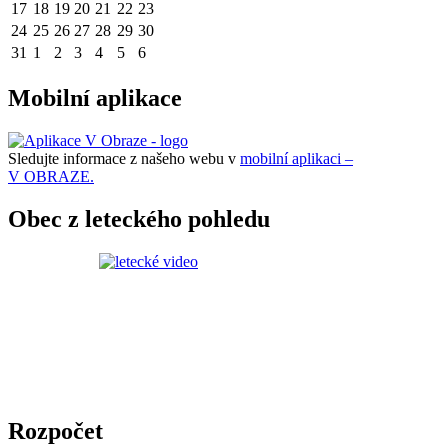
17
18
19
20
21
22
23
24
25
26
27
28
29
30
31
1
2
3
4
5
6
Mobilní aplikace
Sledujte informace z našeho webu v
mobilní aplikaci –
V OBRAZE.
Obec z leteckého pohledu
Rozpočet