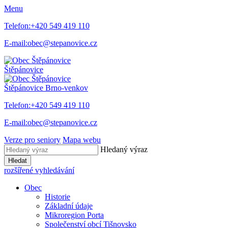
Menu
Telefon:
+420 549 419 110
E-mail:
obec@stepanovice.cz
Štěpánovice
Štěpánovice
Brno-venkov
Telefon:
+420 549 419 110
E-mail:
obec@stepanovice.cz
Verze pro seniory
Mapa webu
Hledaný výraz
Hledat
rozšířené vyhledávání
Obec
Historie
Základní údaje
Mikroregion Porta
Společenství obcí Tišnovsko