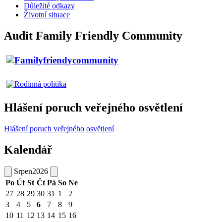
Důležité odkazy
Životní situace
Audit Family Friendly Community
Hlášení poruch veřejného osvětlení
Hlášení poruch veřejného osvětlení
Kalendář
Srpen
2026
Po
Út
St
Čt
Pá
So
Ne
27
28
29
30
31
1
2
3
4
5
6
7
8
9
10
11
12
13
14
15
16