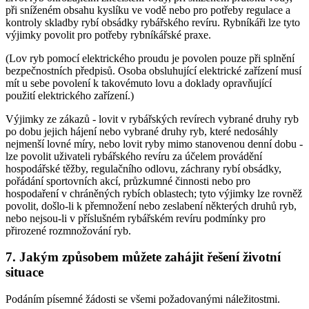
při sníženém obsahu kyslíku ve vodě nebo pro potřeby regulace a
kontroly skladby rybí obsádky rybářského revíru. Rybníkáři lze tyto
výjimky povolit pro potřeby rybníkářské praxe.
(Lov ryb pomocí elektrického proudu je povolen pouze při splnění
bezpečnostních předpisů. Osoba obsluhující elektrické zařízení musí
mít u sebe povolení k takovémuto lovu a doklady opravňující
použití elektrického zařízení.)
Výjimky ze zákazů -
lovit v rybářských revírech vybrané druhy ryb
po dobu jejich hájení nebo vybrané druhy ryb, které nedosáhly
nejmenší lovné míry, nebo lovit ryby mimo stanovenou denní dobu
-
lze povolit uživateli rybářského revíru za účelem provádění
hospodářské těžby, regulačního odlovu, záchrany rybí obsádky,
pořádání sportovních akcí, průzkumné činnosti nebo pro
hospodaření v chráněných rybích oblastech; tyto výjimky lze rovněž
povolit, došlo-li k přemnožení nebo zeslabení některých druhů ryb,
nebo nejsou-li v příslušném rybářském revíru podmínky pro
přirozené rozmnožování ryb.
7. Jakým způsobem můžete zahájit řešení životní
situace
Podáním písemné žádosti se všemi požadovanými náležitostmi.