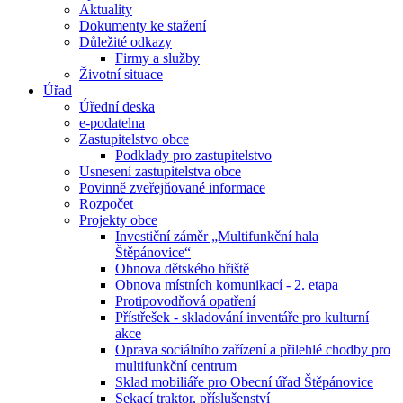
Aktuality
Dokumenty ke stažení
Důležité odkazy
Firmy a služby
Životní situace
Úřad
Úřední deska
e-podatelna
Zastupitelstvo obce
Podklady pro zastupitelstvo
Usnesení zastupitelstva obce
Povinně zveřejňované informace
Rozpočet
Projekty obce
Investiční záměr „Multifunkční hala
Štěpánovice“
Obnova dětského hřiště
Obnova místních komunikací - 2. etapa
Protipovodňová opatření
Přístřešek - skladování inventáře pro kulturní
akce
Oprava sociálního zařízení a přilehlé chodby pro
multifunkční centrum
Sklad mobiliáře pro Obecní úřad Štěpánovice
Sekací traktor, příslušenství