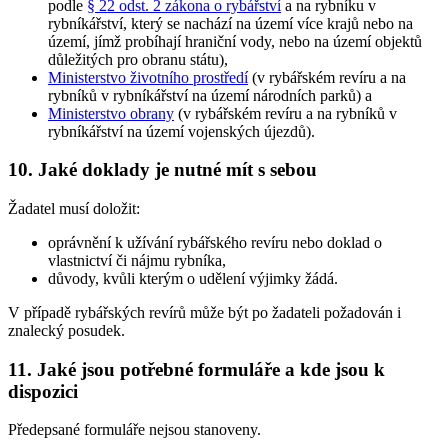
podle
§ 22 odst. 2 zákona o rybářství
a na rybníku v
rybníkářství, který se nachází na území více krajů nebo na
území, jímž probíhají hraniční vody, nebo na území objektů
důležitých pro obranu státu),
Ministerstvo životního prostředí
(v rybářském revíru a na
rybníků v rybníkářství na území národních parků) a
Ministerstvo obrany
(v rybářském revíru a na rybníků v
rybníkářství na území vojenských újezdů).
10. Jaké doklady je nutné mít s sebou
Žadatel musí doložit:
oprávnění k užívání rybářského revíru nebo doklad o
vlastnictví či nájmu rybníka,
důvody, kvůli kterým o udělení výjimky žádá.
V případě rybářských revírů může být po žadateli požadován i
znalecký posudek.
11. Jaké jsou potřebné formuláře a kde jsou k
dispozici
Předepsané formuláře nejsou stanoveny.