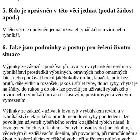
5. Kdo je oprávněn v této věci jednat (podat žádost
apod.)
V této věci je oprávněn jednat uživatel rybářského revíru nebo
rybníkář.
6. Jaké jsou podmínky a postup pro řešení životní
situace
Výjimky ze zákazů -
používat při lovu ryb v rybářském revíru a v
rybníkářství prostředků výbušných, otravných nebo omamných
látek nebo používat bodců jakéhokoliv druhu, lapaček, udic bez
prutů, dále vidlic a rozsošek, jakož i střílet ryby, tlouci ryby, chytat je
na šňůry, do rukou a do ok
- lze povolit jen uživateli rybářského
revíru nebo rybníkáři pro akci s časovým, prostorovým a věcným
vymezením.
Výjimky ze zákazů -
užívat k lovu ryb v rybářském revíru a v
rybníkářství elektrického proudu nebo lovit ryby pod ledem
- lze
povolit jen uživateli rybářského revíru k zajištění rybích násad, k
lovu generačních ryb, k přemístění rybí obsádky do jiné lokality, k
vědeckým či vzdělávacím účelům, při povodních, při mimořádném a
život ryb ohrožujícím znečištění vody, při sníženém průtoku vody,