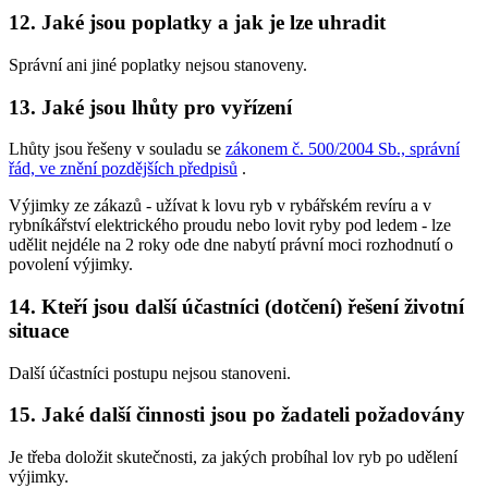
12. Jaké jsou poplatky a jak je lze uhradit
Správní ani jiné poplatky nejsou stanoveny.
13. Jaké jsou lhůty pro vyřízení
Lhůty jsou řešeny v souladu se
zákonem č. 500/2004 Sb., správní
řád, ve znění pozdějších předpisů
.
Výjimky ze zákazů -
užívat k lovu ryb v rybářském revíru a v
rybníkářství elektrického proudu nebo lovit ryby pod ledem
- lze
udělit nejdéle na 2 roky ode dne nabytí právní moci rozhodnutí o
povolení výjimky.
14. Kteří jsou další účastníci (dotčení) řešení životní
situace
Další účastníci postupu nejsou stanoveni.
15. Jaké další činnosti jsou po žadateli požadovány
Je třeba doložit skutečnosti, za jakých probíhal lov ryb po udělení
výjimky.