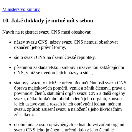
Ministerstvo kultury
10. Jaké doklady je nutné mít s sebou
Návrh na registraci svazu CNS musí obsahovat:
název svazu CNS; název svazu CNS nemusí obsahovat
označení jeho právní formy,
sídlo svazu CNS na území České republiky,
písemnou zakladatelskou smlouvu uzavřenou zakládajícími
CNS, v níž se uvedou jejich názvy a sídla,
stanovy svazu, v nichž je určen předmět činnosti svazu CNS,
úprava majetkových poměrů, vznik a zánik členství, práva a
povinnosti členů, statutární orgán svazu CNS a další orgány
svazu, délku funkčního období členů jeho orgánů, způsob
jejich ustavování a rozsah jejich oprávnění jednat jménem
svazu, způsob zrušení svazu a naložení s jeho likvidačním
zůstatkem,
osobní údaje osob oprávněných jednat do vytvoření orgánů
svazu CNS jeho jménem a určení, kdo z jeho členů je