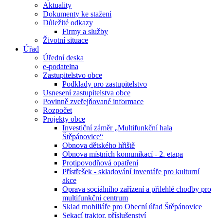
Aktuality
Dokumenty ke stažení
Důležité odkazy
Firmy a služby
Životní situace
Úřad
Úřední deska
e-podatelna
Zastupitelstvo obce
Podklady pro zastupitelstvo
Usnesení zastupitelstva obce
Povinně zveřejňované informace
Rozpočet
Projekty obce
Investiční záměr „Multifunkční hala
Štěpánovice“
Obnova dětského hřiště
Obnova místních komunikací - 2. etapa
Protipovodňová opatření
Přístřešek - skladování inventáře pro kulturní
akce
Oprava sociálního zařízení a přilehlé chodby pro
multifunkční centrum
Sklad mobiliáře pro Obecní úřad Štěpánovice
Sekací traktor, příslušenství