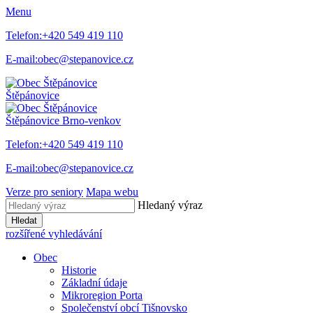
Menu
Telefon:
+420 549 419 110
E-mail:
obec@stepanovice.cz
Štěpánovice
Štěpánovice
Brno-venkov
Telefon:
+420 549 419 110
E-mail:
obec@stepanovice.cz
Verze pro seniory
Mapa webu
Hledaný výraz
Hledat
rozšířené vyhledávání
Obec
Historie
Základní údaje
Mikroregion Porta
Společenství obcí Tišnovsko