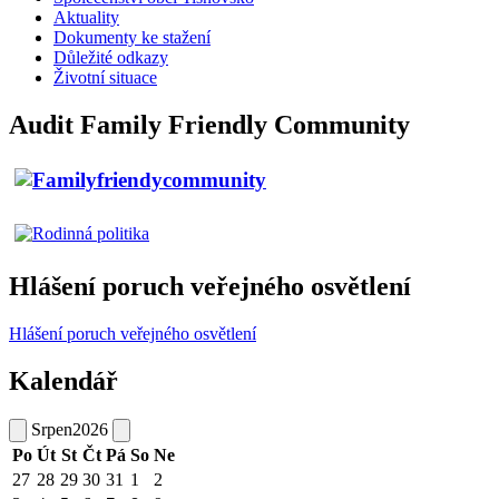
Aktuality
Dokumenty ke stažení
Důležité odkazy
Životní situace
Audit Family Friendly Community
Hlášení poruch veřejného osvětlení
Hlášení poruch veřejného osvětlení
Kalendář
Srpen
2026
Po
Út
St
Čt
Pá
So
Ne
27
28
29
30
31
1
2