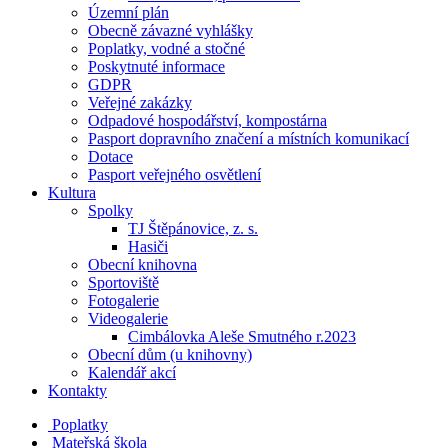
Územní plán
Obecně závazné vyhlášky
Poplatky, vodné a stočné
Poskytnuté informace
GDPR
Veřejné zakázky
Odpadové hospodářství, kompostárna
Pasport dopravního značení a místních komunikací
Dotace
Pasport veřejného osvětlení
Kultura
Spolky
TJ Štěpánovice, z. s.
Hasiči
Obecní knihovna
Sportoviště
Fotogalerie
Videogalerie
Cimbálovka Aleše Smutného r.2023
Obecní dům (u knihovny)
Kalendář akcí
Kontakty
Poplatky
Mateřská škola