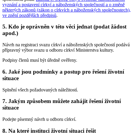
vyznání a postavení církví a náboženských společností a o změně
některých zákonů (zákon o církvích a náboženských společnostech),
ve znění pozdějších předpisů
.
5. Kdo je oprávněn v této věci jednat (podat žádost
apod.)
Návrh na registraci svazu církví a náboženských společností podává
přípravný výbor svazu u odboru církví Ministerstva kultury.
Podpisy členů musí být úředně ověřeny.
6. Jaké jsou podmínky a postup pro řešení životní
situace
Splnění všech požadovaných náležitostí.
7. Jakým způsobem můžete zahájit řešení životní
situace
Podejte písemný návrh u odboru církví.
8. Na které instituci životní situaci řešit