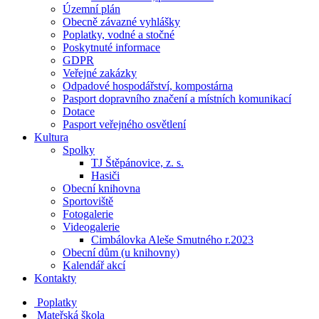
Územní plán
Obecně závazné vyhlášky
Poplatky, vodné a stočné
Poskytnuté informace
GDPR
Veřejné zakázky
Odpadové hospodářství, kompostárna
Pasport dopravního značení a místních komunikací
Dotace
Pasport veřejného osvětlení
Kultura
Spolky
TJ Štěpánovice, z. s.
Hasiči
Obecní knihovna
Sportoviště
Fotogalerie
Videogalerie
Cimbálovka Aleše Smutného r.2023
Obecní dům (u knihovny)
Kalendář akcí
Kontakty
Poplatky
Mateřská škola