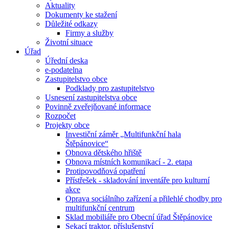
Aktuality
Dokumenty ke stažení
Důležité odkazy
Firmy a služby
Životní situace
Úřad
Úřední deska
e-podatelna
Zastupitelstvo obce
Podklady pro zastupitelstvo
Usnesení zastupitelstva obce
Povinně zveřejňované informace
Rozpočet
Projekty obce
Investiční záměr „Multifunkční hala
Štěpánovice“
Obnova dětského hřiště
Obnova místních komunikací - 2. etapa
Protipovodňová opatření
Přístřešek - skladování inventáře pro kulturní
akce
Oprava sociálního zařízení a přilehlé chodby pro
multifunkční centrum
Sklad mobiliáře pro Obecní úřad Štěpánovice
Sekací traktor, příslušenství