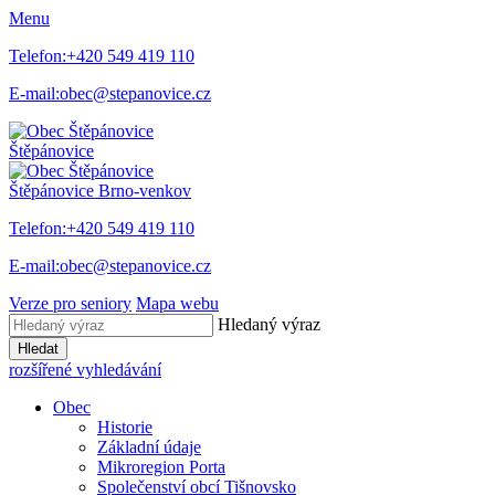
Menu
Telefon:
+420 549 419 110
E-mail:
obec@stepanovice.cz
Štěpánovice
Štěpánovice
Brno-venkov
Telefon:
+420 549 419 110
E-mail:
obec@stepanovice.cz
Verze pro seniory
Mapa webu
Hledaný výraz
Hledat
rozšířené vyhledávání
Obec
Historie
Základní údaje
Mikroregion Porta
Společenství obcí Tišnovsko