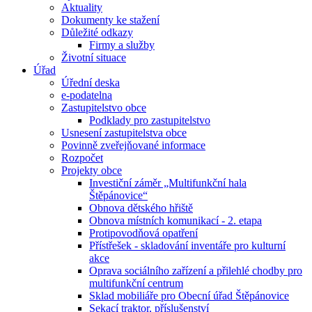
Aktuality
Dokumenty ke stažení
Důležité odkazy
Firmy a služby
Životní situace
Úřad
Úřední deska
e-podatelna
Zastupitelstvo obce
Podklady pro zastupitelstvo
Usnesení zastupitelstva obce
Povinně zveřejňované informace
Rozpočet
Projekty obce
Investiční záměr „Multifunkční hala
Štěpánovice“
Obnova dětského hřiště
Obnova místních komunikací - 2. etapa
Protipovodňová opatření
Přístřešek - skladování inventáře pro kulturní
akce
Oprava sociálního zařízení a přilehlé chodby pro
multifunkční centrum
Sklad mobiliáře pro Obecní úřad Štěpánovice
Sekací traktor, příslušenství