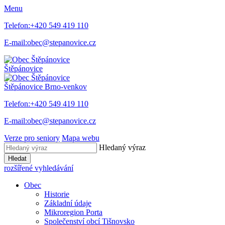
Menu
Telefon:
+420 549 419 110
E-mail:
obec@stepanovice.cz
Štěpánovice
Štěpánovice
Brno-venkov
Telefon:
+420 549 419 110
E-mail:
obec@stepanovice.cz
Verze pro seniory
Mapa webu
Hledaný výraz
Hledat
rozšířené vyhledávání
Obec
Historie
Základní údaje
Mikroregion Porta
Společenství obcí Tišnovsko