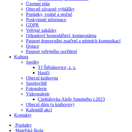
Územní plán
Obecně závazné vyhlášky
Poplatky, vodné a stočné
Poskytnuté informace
GDPR
Veřejné zakázky
Odpadové hospodářství, kompostárna
Pasport dopravního značení a místních komunikací
Dotace
Pasport veřejného osvětlení
Kultura
Spolky
TJ Štěpánovice, z. s.
Hasiči
Obecní knihovna
Sportoviště
Fotogalerie
Videogalerie
Cimbálovka Aleše Smutného r.2023
Obecní dům (u knihovny)
Kalendář akcí
Kontakty
Poplatky
Mateřská škola