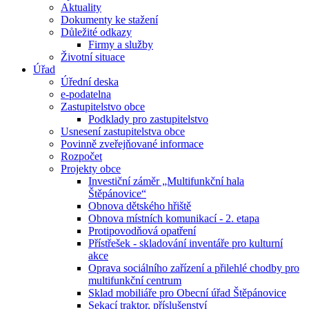
Aktuality
Dokumenty ke stažení
Důležité odkazy
Firmy a služby
Životní situace
Úřad
Úřední deska
e-podatelna
Zastupitelstvo obce
Podklady pro zastupitelstvo
Usnesení zastupitelstva obce
Povinně zveřejňované informace
Rozpočet
Projekty obce
Investiční záměr „Multifunkční hala
Štěpánovice“
Obnova dětského hřiště
Obnova místních komunikací - 2. etapa
Protipovodňová opatření
Přístřešek - skladování inventáře pro kulturní
akce
Oprava sociálního zařízení a přilehlé chodby pro
multifunkční centrum
Sklad mobiliáře pro Obecní úřad Štěpánovice
Sekací traktor, příslušenství