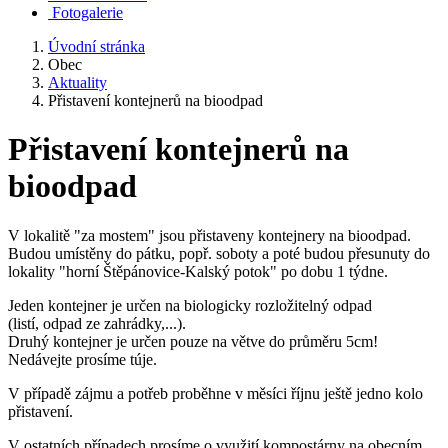
Fotogalerie
Úvodní stránka
Obec
Aktuality
Přistavení kontejnerů na bioodpad
Přistavení kontejnerů na
bioodpad
V lokalitě "za mostem" jsou přistaveny kontejnery na bioodpad.
Budou umístěny do pátku, popř. soboty a poté budou přesunuty do
lokality "horní Štěpánovice-Kalský potok" po dobu 1 týdne.
Jeden kontejner je určen na biologicky rozložitelný odpad
(listí, odpad ze zahrádky,...).
Druhý kontejner je určen pouze na větve do průměru 5cm!
Nedávejte prosíme túje.
V případě zájmu a potřeb proběhne v měsíci říjnu ještě jedno kolo
přistavení.
V ostatních případech prosíme o využití kompostárny na obecním