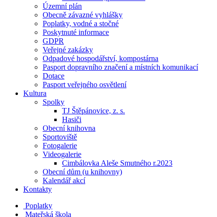
Územní plán
Obecně závazné vyhlášky
Poplatky, vodné a stočné
Poskytnuté informace
GDPR
Veřejné zakázky
Odpadové hospodářství, kompostárna
Pasport dopravního značení a místních komunikací
Dotace
Pasport veřejného osvětlení
Kultura
Spolky
TJ Štěpánovice, z. s.
Hasiči
Obecní knihovna
Sportoviště
Fotogalerie
Videogalerie
Cimbálovka Aleše Smutného r.2023
Obecní dům (u knihovny)
Kalendář akcí
Kontakty
Poplatky
Mateřská škola