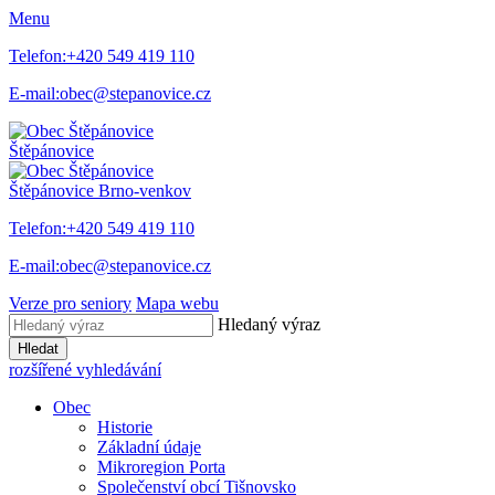
Menu
Telefon:
+420 549 419 110
E-mail:
obec@stepanovice.cz
Štěpánovice
Štěpánovice
Brno-venkov
Telefon:
+420 549 419 110
E-mail:
obec@stepanovice.cz
Verze pro seniory
Mapa webu
Hledaný výraz
Hledat
rozšířené vyhledávání
Obec
Historie
Základní údaje
Mikroregion Porta
Společenství obcí Tišnovsko