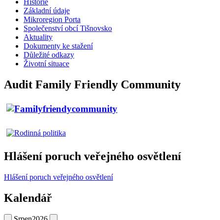
Historie
Základní údaje
Mikroregion Porta
Společenství obcí Tišnovsko
Aktuality
Dokumenty ke stažení
Důležité odkazy
Životní situace
Audit Family Friendly Community
Hlášení poruch veřejného osvětlení
Hlášení poruch veřejného osvětlení
Kalendář
Srpen
2026