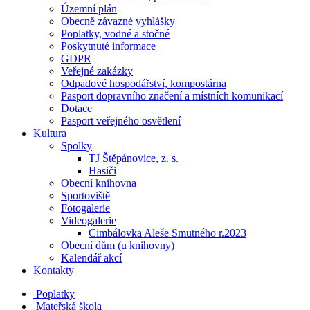
Územní plán
Obecně závazné vyhlášky
Poplatky, vodné a stočné
Poskytnuté informace
GDPR
Veřejné zakázky
Odpadové hospodářství, kompostárna
Pasport dopravního značení a místních komunikací
Dotace
Pasport veřejného osvětlení
Kultura
Spolky
TJ Štěpánovice, z. s.
Hasiči
Obecní knihovna
Sportoviště
Fotogalerie
Videogalerie
Cimbálovka Aleše Smutného r.2023
Obecní dům (u knihovny)
Kalendář akcí
Kontakty
Poplatky
Mateřská škola