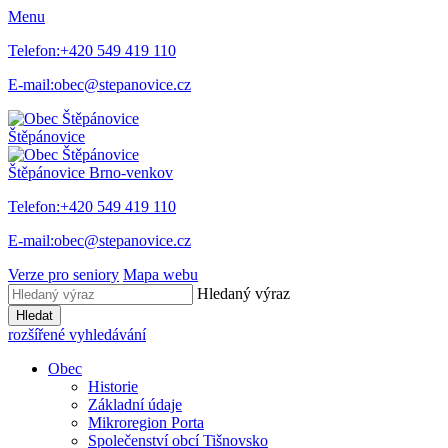
Menu
Telefon:
+420 549 419 110
E-mail:
obec@stepanovice.cz
Štěpánovice
Štěpánovice
Brno-venkov
Telefon:
+420 549 419 110
E-mail:
obec@stepanovice.cz
Verze pro seniory
Mapa webu
Hledaný výraz
Hledat
rozšířené vyhledávání
Obec
Historie
Základní údaje
Mikroregion Porta
Společenství obcí Tišnovsko