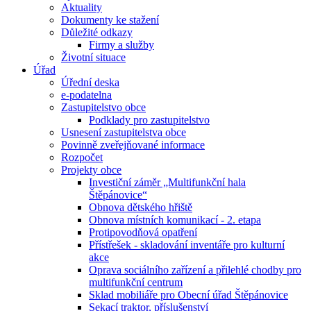
Aktuality
Dokumenty ke stažení
Důležité odkazy
Firmy a služby
Životní situace
Úřad
Úřední deska
e-podatelna
Zastupitelstvo obce
Podklady pro zastupitelstvo
Usnesení zastupitelstva obce
Povinně zveřejňované informace
Rozpočet
Projekty obce
Investiční záměr „Multifunkční hala
Štěpánovice“
Obnova dětského hřiště
Obnova místních komunikací - 2. etapa
Protipovodňová opatření
Přístřešek - skladování inventáře pro kulturní
akce
Oprava sociálního zařízení a přilehlé chodby pro
multifunkční centrum
Sklad mobiliáře pro Obecní úřad Štěpánovice
Sekací traktor, příslušenství