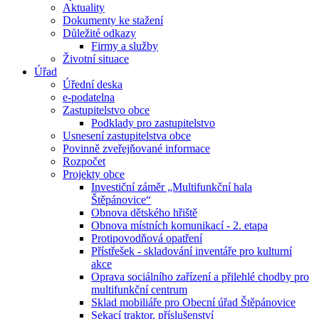
Aktuality
Dokumenty ke stažení
Důležité odkazy
Firmy a služby
Životní situace
Úřad
Úřední deska
e-podatelna
Zastupitelstvo obce
Podklady pro zastupitelstvo
Usnesení zastupitelstva obce
Povinně zveřejňované informace
Rozpočet
Projekty obce
Investiční záměr „Multifunkční hala
Štěpánovice“
Obnova dětského hřiště
Obnova místních komunikací - 2. etapa
Protipovodňová opatření
Přístřešek - skladování inventáře pro kulturní
akce
Oprava sociálního zařízení a přilehlé chodby pro
multifunkční centrum
Sklad mobiliáře pro Obecní úřad Štěpánovice
Sekací traktor, příslušenství