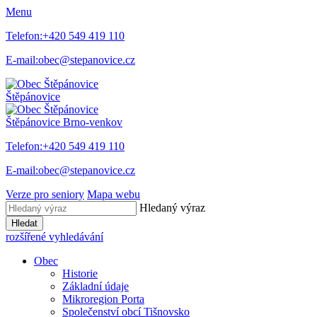
Menu
Telefon:
+420 549 419 110
E-mail:
obec@stepanovice.cz
Štěpánovice
Štěpánovice
Brno-venkov
Telefon:
+420 549 419 110
E-mail:
obec@stepanovice.cz
Verze pro seniory
Mapa webu
Hledaný výraz
Hledat
rozšířené vyhledávání
Obec
Historie
Základní údaje
Mikroregion Porta
Společenství obcí Tišnovsko