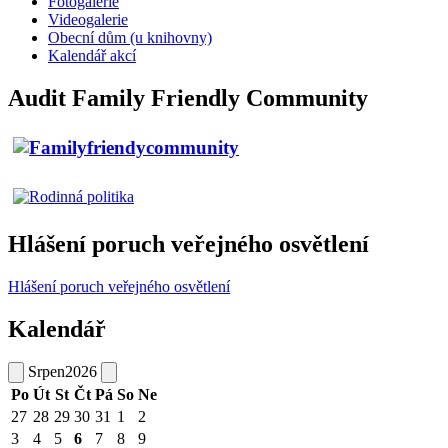
Fotogalerie
Videogalerie
Obecní dům (u knihovny)
Kalendář akcí
Audit Family Friendly Community
Hlášení poruch veřejného osvětlení
Hlášení poruch veřejného osvětlení
Kalendář
Srpen
2026
Po
Út
St
Čt
Pá
So
Ne
27
28
29
30
31
1
2
3
4
5
6
7
8
9