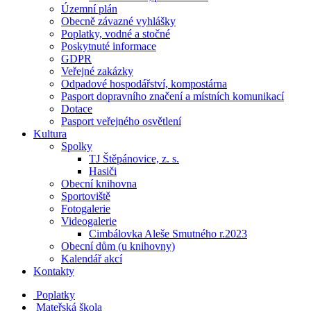
Územní plán
Obecně závazné vyhlášky
Poplatky, vodné a stočné
Poskytnuté informace
GDPR
Veřejné zakázky
Odpadové hospodářství, kompostárna
Pasport dopravního značení a místních komunikací
Dotace
Pasport veřejného osvětlení
Kultura
Spolky
TJ Štěpánovice, z. s.
Hasiči
Obecní knihovna
Sportoviště
Fotogalerie
Videogalerie
Cimbálovka Aleše Smutného r.2023
Obecní dům (u knihovny)
Kalendář akcí
Kontakty
Poplatky
Mateřská škola