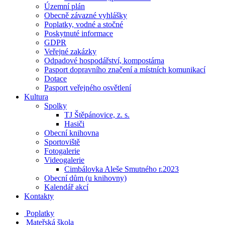
Územní plán
Obecně závazné vyhlášky
Poplatky, vodné a stočné
Poskytnuté informace
GDPR
Veřejné zakázky
Odpadové hospodářství, kompostárna
Pasport dopravního značení a místních komunikací
Dotace
Pasport veřejného osvětlení
Kultura
Spolky
TJ Štěpánovice, z. s.
Hasiči
Obecní knihovna
Sportoviště
Fotogalerie
Videogalerie
Cimbálovka Aleše Smutného r.2023
Obecní dům (u knihovny)
Kalendář akcí
Kontakty
Poplatky
Mateřská škola