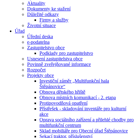
Aktuality
Dokumenty ke stažení
Důležité odkazy
Firmy a služby
Životní situace
Úřad
Úřední deska
e-podatelna
Zastupitelstvo obce
Podklady pro zastupitelstvo
Usnesení zastupitelstva obce
Povinně zveřejňované informace
Rozpočet
Projekty obce
Investiční záměr „Multifunkční hala
Štěpánovice“
Obnova dětského hřiště
Obnova místních komunikací - 2. etapa
Protipovodňová opatření
Přístřešek - skladování inventáře pro kulturní
akce
Oprava sociálního zařízení a přilehlé chodby pro
multifunkční centrum
Sklad mobiliáře pro Obecní úřad Štěpánovice
Sekací traktor, příslušenství