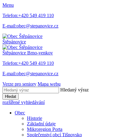
Menu
Telefon:
+420 549 419 110
E-mail:
obec@stepanovice.cz
Štěpánovice
Štěpánovice
Brno-venkov
Telefon:
+420 549 419 110
E-mail:
obec@stepanovice.cz
Verze pro seniory
Mapa webu
Hledaný výraz
Hledat
rozšířené vyhledávání
Obec
Historie
Základní údaje
Mikroregion Porta
Společenství obcí Tišnovsko