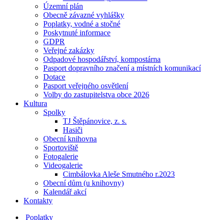
Územní plán
Obecně závazné vyhlášky
Poplatky, vodné a stočné
Poskytnuté informace
GDPR
Veřejné zakázky
Odpadové hospodářství, kompostárna
Pasport dopravního značení a místních komunikací
Dotace
Pasport veřejného osvětlení
Volby do zastupitelstva obce 2026
Kultura
Spolky
TJ Štěpánovice, z. s.
Hasiči
Obecní knihovna
Sportoviště
Fotogalerie
Videogalerie
Cimbálovka Aleše Smutného r.2023
Obecní dům (u knihovny)
Kalendář akcí
Kontakty
Poplatky