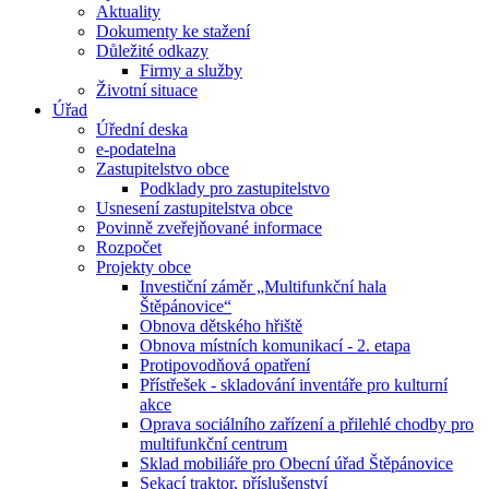
Aktuality
Dokumenty ke stažení
Důležité odkazy
Firmy a služby
Životní situace
Úřad
Úřední deska
e-podatelna
Zastupitelstvo obce
Podklady pro zastupitelstvo
Usnesení zastupitelstva obce
Povinně zveřejňované informace
Rozpočet
Projekty obce
Investiční záměr „Multifunkční hala
Štěpánovice“
Obnova dětského hřiště
Obnova místních komunikací - 2. etapa
Protipovodňová opatření
Přístřešek - skladování inventáře pro kulturní
akce
Oprava sociálního zařízení a přilehlé chodby pro
multifunkční centrum
Sklad mobiliáře pro Obecní úřad Štěpánovice
Sekací traktor, příslušenství