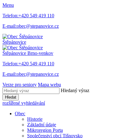
Menu
Telefon:
+420 549 419 110
E-mail:
obec@stepanovice.cz
Štěpánovice
Štěpánovice
Brno-venkov
Telefon:
+420 549 419 110
E-mail:
obec@stepanovice.cz
Verze pro seniory
Mapa webu
Hledaný výraz
Hledat
rozšířené vyhledávání
Obec
Historie
Základní údaje
Mikroregion Porta
Společenství obcí Tišnovsko