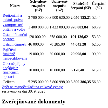
Schválený
Upravený
Skutečné
Čerpání
Název
rozpočet
rozpočet
čerpání
(Kč)
(%)
(Kč)
(Kč)
Regionální a
3 700 000,00
3 909 620,00
2 050 155,21
52,44
místní správa
Zastupitelské
1 400 000,00
1 423 093,00
978 883,84
68,79
orgány a volby
Ostatní finanční
120 000,00
358 000,00
191 136,62
53,39
operace
Ostatní činnosti
46 000,00
70 285,00
44 042,28
62,66
Pojištění
funkčně
19 000,00
30 000,00
29 998,00
99,99
nespecifikované
Obecné příjmy
a výdaje z
10 000,00
10 000,00
6 170,40
61,70
finančních
operací
Celkem
5 295 000,00
5 800 998,00
3 300 386,35
56,89
Zpět na rozpočet
Zpět na celkové výdaje
sestaveno ke dni 30. 9. 2025
Zveřejňované dokumenty