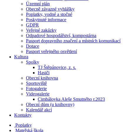
Územní plán
Obecně závazné vyhlášky
Poplatky, vodné a stočné
Poskytnuté informace
GDPR
Veřejné zakázky
Odpadové hospodářství, kompostárna
Pasport dopravního značení a místních komunikací
Dotace
Pasport veřejného osvětlení
Kultura
Spolky
TJ Štěpánovice, z. s.
Hasiči
Obecní knihovna
Sportoviště
Fotogalerie
Videogalerie
Cimbálovka Aleše Smutného r.2023
Obecní dům (u knihovny)
Kalendář akcí
Kontakty
Poplatky
Mateřská škola