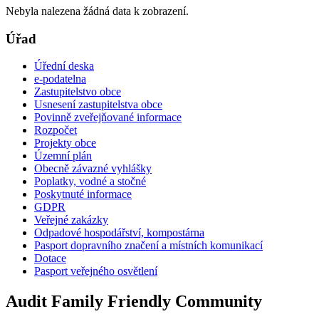
Nebyla nalezena žádná data k zobrazení.
Úřad
Úřední deska
e-podatelna
Zastupitelstvo obce
Usnesení zastupitelstva obce
Povinně zveřejňované informace
Rozpočet
Projekty obce
Územní plán
Obecně závazné vyhlášky
Poplatky, vodné a stočné
Poskytnuté informace
GDPR
Veřejné zakázky
Odpadové hospodářství, kompostárna
Pasport dopravního značení a místních komunikací
Dotace
Pasport veřejného osvětlení
Audit Family Friendly Community