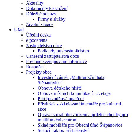
Aktuality
Dokumenty ke stažení
Důležité odkazy
Firmy a služby
Životní situace
Úřad
Úřední deska
e-podatelna
Zastupitelstvo obce
Podklady pro zastupitelstvo
Usnesení zastupitelstva obce
Povinně zveřejňované informace
Rozpočet
Projekty obce
Investiční záměr „Multifunkční hala
Štěpánovice“
Obnova dětského hřiště
Obnova místních komunikací - 2. etapa
Protipovodňová opatření
Přístřešek - skladování inventáře pro kulturní
akce
Oprava sociálního zařízení a přilehlé chodby pro
multifunkční centrum
Sklad mobiliáře pro Obecní úřad Štěpánovice
Sekací traktor, příslušenství