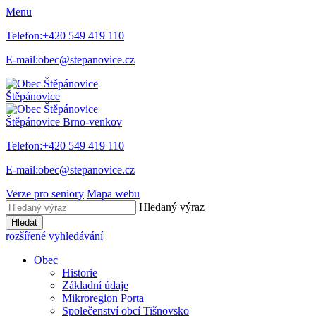
Menu
Telefon:
+420 549 419 110
E-mail:
obec@stepanovice.cz
Štěpánovice
Štěpánovice
Brno-venkov
Telefon:
+420 549 419 110
E-mail:
obec@stepanovice.cz
Verze pro seniory
Mapa webu
Hledaný výraz
Hledat
rozšířené vyhledávání
Obec
Historie
Základní údaje
Mikroregion Porta
Společenství obcí Tišnovsko