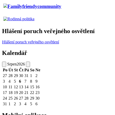
Hlášení poruch veřejného osvětlení
Hlášení poruch veřejného osvětlení
Kalendář
Srpen
2026
Po
Út
St
Čt
Pá
So
Ne
27
28
29
30
31
1
2
3
4
5
6
7
8
9
10
11
12
13
14
15
16
17
18
19
20
21
22
23
24
25
26
27
28
29
30
31
1
2
3
4
5
6