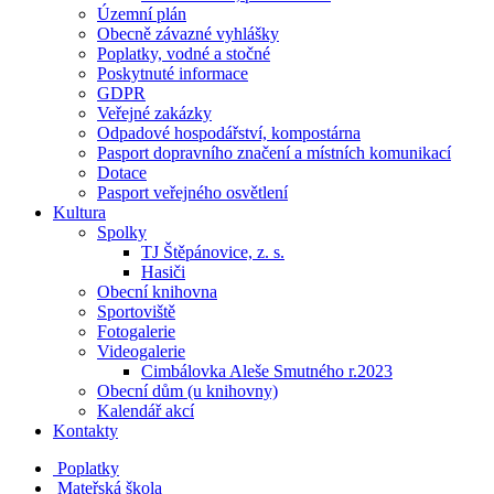
Územní plán
Obecně závazné vyhlášky
Poplatky, vodné a stočné
Poskytnuté informace
GDPR
Veřejné zakázky
Odpadové hospodářství, kompostárna
Pasport dopravního značení a místních komunikací
Dotace
Pasport veřejného osvětlení
Kultura
Spolky
TJ Štěpánovice, z. s.
Hasiči
Obecní knihovna
Sportoviště
Fotogalerie
Videogalerie
Cimbálovka Aleše Smutného r.2023
Obecní dům (u knihovny)
Kalendář akcí
Kontakty
Poplatky
Mateřská škola