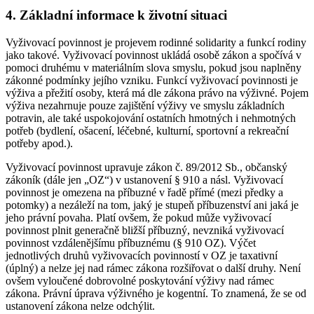
4. Základní informace k životní situaci
Vyživovací povinnost je projevem rodinné solidarity a funkcí rodiny
jako takové. Vyživovací povinnost ukládá osobě zákon a spočívá v
pomoci druhému v materiálním slova smyslu, pokud jsou naplněny
zákonné podmínky jejího vzniku. Funkcí vyživovací povinnosti je
výživa a přežití osoby, která má dle zákona právo na výživné. Pojem
výživa nezahrnuje pouze zajištění výživy ve smyslu základních
potravin, ale také uspokojování ostatních hmotných i nehmotných
potřeb (bydlení, ošacení, léčebné, kulturní, sportovní a rekreační
potřeby apod.).
Vyživovací povinnost upravuje zákon č. 89/2012 Sb., občanský
zákoník (dále jen „OZ“) v ustanovení § 910 a násl. Vyživovací
povinnost je omezena na příbuzné v řadě přímé (mezi předky a
potomky) a nezáleží na tom, jaký je stupeň příbuzenství ani jaká je
jeho právní povaha. Platí ovšem, že pokud může vyživovací
povinnost plnit generačně bližší příbuzný, nevzniká vyživovací
povinnost vzdálenějšímu příbuznému (§ 910 OZ). Výčet
jednotlivých druhů vyživovacích povinností v OZ je taxativní
(úplný) a nelze jej nad rámec zákona rozšiřovat o další druhy. Není
ovšem vyloučené dobrovolné poskytování výživy nad rámec
zákona. Právní úprava výživného je kogentní. To znamená, že se od
ustanovení zákona nelze odchýlit.