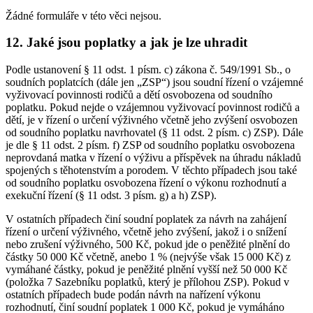
Žádné formuláře v této věci nejsou.
12. Jaké jsou poplatky a jak je lze uhradit
Podle ustanovení § 11 odst. 1 písm. c) zákona č. 549/1991 Sb., o
soudních poplatcích (dále jen „ZSP“) jsou soudní řízení o vzájemné
vyživovací povinnosti rodičů a dětí osvobozena od soudního
poplatku. Pokud nejde o vzájemnou vyživovací povinnost rodičů a
dětí, je v řízení o určení výživného včetně jeho zvýšení osvobozen
od soudního poplatku navrhovatel (§ 11 odst. 2 písm. c) ZSP). Dále
je dle § 11 odst. 2 písm. f) ZSP od soudního poplatku osvobozena
neprovdaná matka v řízení o výživu a příspěvek na úhradu nákladů
spojených s těhotenstvím a porodem. V těchto případech jsou také
od soudního poplatku osvobozena řízení o výkonu rozhodnutí a
exekuční řízení (§ 11 odst. 3 písm. g) a h) ZSP).
V ostatních případech činí soudní poplatek za návrh na zahájení
řízení o určení výživného, včetně jeho zvýšení, jakož i o snížení
nebo zrušení výživného, 500 Kč, pokud jde o peněžité plnění do
částky 50 000 Kč včetně, anebo 1 % (nejvýše však 15 000 Kč) z
vymáhané částky, pokud je peněžité plnění vyšší než 50 000 Kč
(položka 7 Sazebníku poplatků, který je přílohou ZSP). Pokud v
ostatních případech bude podán návrh na nařízení výkonu
rozhodnutí, činí soudní poplatek 1 000 Kč, pokud je vymáháno