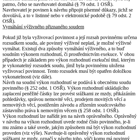
patrno, čeho se navrhovatel domáhá (§ 79 odst. 1 OSŘ).
Navrhovatel je povinen k návrhu připojit písemné důkazy, jichž se
dovolává, a to v listinné nebo v elektronické podobě (§ 79 odst. 2
OSŘ).
Vymáhání výživného přiznaného soudem
Pokud již byla vyživovací povinnost a její rozsah povinnému určena
rozsudkem soudu, ale povinný výživné neplatí, je možné výživné
vymáhat. Existují dva způsoby vymáhání výživného, a to buď
soudním výkonem rozhodnutí, či prostřednictvím exekuce. V obou
případech je základem pro výkon rozhodnutí exekuční titul, kterým
je vykonatelný rozsudek soudu, jímž byla povinnému uložena
vyživovací povinnost. Tento rozsudek musí být opatřen doložkou
vykonatelnosti (viz dále).
Návrh na soudní výkon rozhodnutí se podává k obecnému soudu
povinného (§ 252 odst. 1 OSŘ). Výkon rozhodnutí ukládajícího
zaplacení peněžité částky lze provést srážkami ze mzdy, přikázáním
pohledávky, správou nemovité věci, prodejem movitých věcí a
nemovitých věcí, postižením závodu a zřízením soudcovského
zástavního práva k nemovitým věcem (§ 258 odst. 1 OSŘ).
Výkon rozhodnutí lze nařídit jen na návrh oprávněného. Oprávněný
v návrhu na výkon rozhodnutí uvede rodné číslo povinného, je-li
mu známo a také uvede, jakým způsobem má být výkon rozhodnutí
proveden (viz výše). Navrhuje-li oprávněný výkon rozhodnutí
srážkami ze mzdy, označí v návrhu toho, vůči komu má povinný