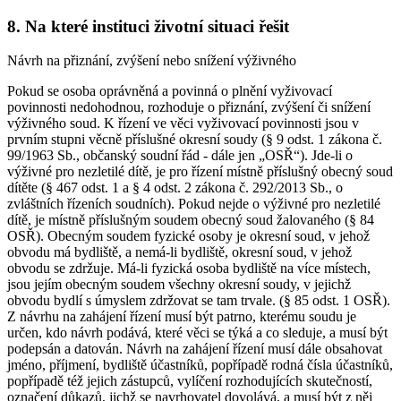
8. Na které instituci životní situaci řešit
Návrh na přiznání, zvýšení nebo snížení výživného
Pokud se osoba oprávněná a povinná o plnění vyživovací
povinnosti nedohodnou, rozhoduje o přiznání, zvýšení či snížení
výživného soud. K řízení ve věci vyživovací povinnosti jsou v
prvním stupni věcně příslušné okresní soudy (§ 9 odst. 1 zákona č.
99/1963 Sb., občanský soudní řád - dále jen „OSŘ“). Jde-li o
výživné pro nezletilé dítě, je pro řízení místně příslušný obecný soud
dítěte (§ 467 odst. 1 a § 4 odst. 2 zákona č. 292/2013 Sb., o
zvláštních řízeních soudních). Pokud nejde o výživné pro nezletilé
dítě, je místně příslušným soudem obecný soud žalovaného (§ 84
OSŘ). Obecným soudem fyzické osoby je okresní soud, v jehož
obvodu má bydliště, a nemá-li bydliště, okresní soud, v jehož
obvodu se zdržuje. Má-li fyzická osoba bydliště na více místech,
jsou jejím obecným soudem všechny okresní soudy, v jejichž
obvodu bydlí s úmyslem zdržovat se tam trvale. (§ 85 odst. 1 OSŘ).
Z návrhu na zahájení řízení musí být patrno, kterému soudu je
určen, kdo návrh podává, které věci se týká a co sleduje, a musí být
podepsán a datován. Návrh na zahájení řízení musí dále obsahovat
jméno, příjmení, bydliště účastníků, popřípadě rodná čísla účastníků,
popřípadě též jejich zástupců, vylíčení rozhodujících skutečností,
označení důkazů, jichž se navrhovatel dovolává, a musí být z něj