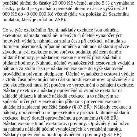
peněžité plnění do částky 20 000 Kč včetně, anebo 5 % z vymáhané
částky, pokud je vymáháno peněžité plnění v částce vyšší než 20
000 Kč do 40 000 000 Kč včetně (dále viz položka 21 Sazebníku
poplatků, který je přílohou ZSP).
Co se týče exekučního řízení, náklady exekuce jsou odměna
exekutora, náhrada paušálně určených či účelně vynaložených
hotových výdajů, náhrada za ztrátu času při exekuci, náhrada za
doručení písemností, případně odměna a náhrada nákladů správce
závodu, a je-li exekutor nebo správce podniku plátcem daně z
přidané hodnoty, je nákladem exekuce rovněž příslušná daň z
přidané hodnoty. Náhrada účelně vynaložených cestovních výdajů a
náhrada za ztrátu času je nákladem exekuce do výše stanovené
prováděcím právním předpisem. Účelně vynaložené cestovní výdaje
a ztrátu času přesahující tuto částku hradí exekutorovi oprávněný a o
této skutečnosti musí být poučen ve vyrozumění o zahájení exekuce.
Náklady exekuce a náklady oprávněného vymůže exekutor na
základě příkazu k úhradě nákladů exekuce, a to některým ze
způsobů určených v exekučním příkazu k provedení exekuce
ukládající zaplacení peněžité částky (§ 87 EŘ). Náklady exekuce a
náklady oprávněného určuje exekutor v příkazu k úhradě nákladů
exekuce, který doručí oprávněnému a povinnému (§ 88 EŘ).
Náklad exekuce hradí exekutorovi povinný. Oprávněný má právo
na náhradu nákladů účelně vynaložených k vymáhání nároku.
Náklady oprávněného hradí oprávněnému povinný (§ 87 EŘ).