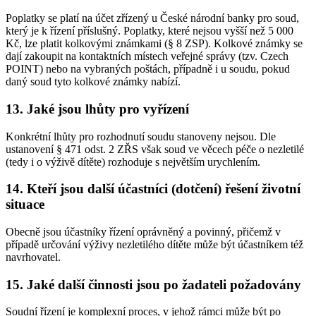
Poplatky se platí na účet zřízený u České národní banky pro soud,
který je k řízení příslušný. Poplatky, které nejsou vyšší než 5 000
Kč, lze platit kolkovými známkami (§ 8 ZSP). Kolkové známky se
dají zakoupit na kontaktních místech veřejné správy (tzv. Czech
POINT) nebo na vybraných poštách, případně i u soudu, pokud
daný soud tyto kolkové známky nabízí.
13. Jaké jsou lhůty pro vyřízení
Konkrétní lhůty pro rozhodnutí soudu stanoveny nejsou. Dle
ustanovení § 471 odst. 2 ZŘS však soud ve věcech péče o nezletilé
(tedy i o výživě dítěte) rozhoduje s největším urychlením.
14. Kteří jsou další účastníci (dotčení) řešení životní
situace
Obecně jsou účastníky řízení oprávněný a povinný, přičemž v
případě určování výživy nezletilého dítěte může být účastníkem též
navrhovatel.
15. Jaké další činnosti jsou po žadateli požadovány
Soudní řízení je komplexní proces, v jehož rámci může být po