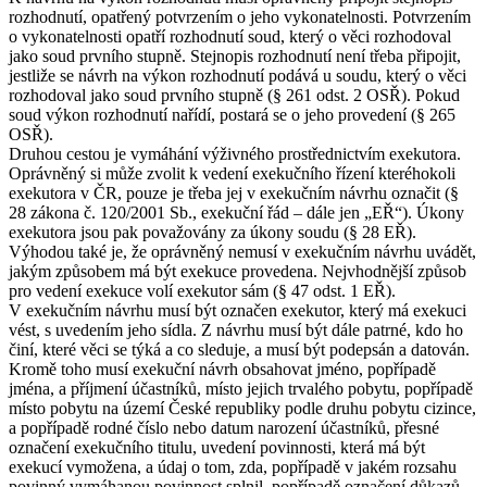
rozhodnutí, opatřený potvrzením o jeho vykonatelnosti. Potvrzením
o vykonatelnosti opatří rozhodnutí soud, který o věci rozhodoval
jako soud prvního stupně. Stejnopis rozhodnutí není třeba připojit,
jestliže se návrh na výkon rozhodnutí podává u soudu, který o věci
rozhodoval jako soud prvního stupně (§ 261 odst. 2 OSŘ). Pokud
soud výkon rozhodnutí nařídí, postará se o jeho provedení (§ 265
OSŘ).
Druhou cestou je vymáhání výživného prostřednictvím exekutora.
Oprávněný si může zvolit k vedení exekučního řízení kteréhokoli
exekutora v ČR, pouze je třeba jej v exekučním návrhu označit (§
28 zákona č. 120/2001 Sb., exekuční řád – dále jen „EŘ“). Úkony
exekutora jsou pak považovány za úkony soudu (§ 28 EŘ).
Výhodou také je, že oprávněný nemusí v exekučním návrhu uvádět,
jakým způsobem má být exekuce provedena. Nejvhodnější způsob
pro vedení exekuce volí exekutor sám (§ 47 odst. 1 EŘ).
V exekučním návrhu musí být označen exekutor, který má exekuci
vést, s uvedením jeho sídla. Z návrhu musí být dále patrné, kdo ho
činí, které věci se týká a co sleduje, a musí být podepsán a datován.
Kromě toho musí exekuční návrh obsahovat jméno, popřípadě
jména, a příjmení účastníků, místo jejich trvalého pobytu, popřípadě
místo pobytu na území České republiky podle druhu pobytu cizince,
a popřípadě rodné číslo nebo datum narození účastníků, přesné
označení exekučního titulu, uvedení povinnosti, která má být
exekucí vymožena, a údaj o tom, zda, popřípadě v jakém rozsahu
povinný vymáhanou povinnost splnil, popřípadě označení důkazů,