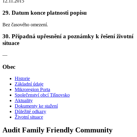
12.11.2015
29. Datum konce platnosti popisu
Bez časového omezení.
30. Případná upřesnění a poznámky k řešení životní
situace
—
Obec
Historie
Základní údaje
Mikroregion Porta
Společenství obcí Tišnovsko
Aktuality
Dokumenty ke stažení
Důležité odkazy
Životní situace
Audit Family Friendly Community