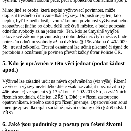
bydlení, výkonem osobní péče, péčí o společnou domácnost apod.).
Mimo jiné se osoba, která neplní vyživovací povinnost, může
dopustit trestného činu zanedbání výživy. Dopustí se jej ten, kdo
neplní, byť i z nedbalosti, svou zákonnou povinnost vyživovat nebo
zaopatřovat jiného po dobu delší než čtyři měsíce, a bude potrestán
odnětím svobody až na jeden rok. Ten, kdo se úmyslně vyhýbá
takové své zákonné povinnosti po dobu delší než čtyři měsíce, bude
potrestán odnětím svobody až na dvě léta (§ 196 zákona č. 40/2009
Sb., trestní zákoník). Trestní oznámení lze učinit písemně či ústně do
protokolu a oznámení je povinen převzít každý útvar Policie ČR.
5. Kdo je oprávněn v této věci jednat (podat žádost
apod.)
Výživné lze zásadně určit na návrh oprávněného (viz výše). Řízení
ve věcech výživy nezletilého dítěte však lze zahájit i bez návrhu (§
466 písm. c) ve spojení s § 13 zákona č. 292/2013 Sb., o zvláštních
řízeních soudních, dále jen „ZŘS“). Dítě je v řízení zastoupeno
opatrovníkem, kterého soud pro řízení jmenuje. Opatrovníkem soud
jmenuje zpravidla orgán sociálně-právní ochrany dětí (§ 469 odst. 1
ZŘS).
6. Jaké jsou podmínky a postup pro řešení životní
situace