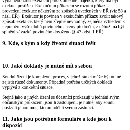
vydá nebo zruší exekuční příkaz ohledně majetku, který má být
exekucí postižen. Exekučním příkazem se rozumí příkaz k
provedení exekuce některým ze způsobů uvedených v EŘ (viz 58 a
násl. EŘ). Exekutor je povinen v exekučním příkazu zvolit takový
způsob exekuce, který není zřejmě nevhodný, zejména vzhledem k
nepoměru výše dluhů povinného a ceny předmětu, z něhož má být
splnění závazků povinného dosaženo (§ 47 odst. 1 EŘ).
9. Kde, s kým a kdy životní situaci řešit
—
10. Jaké doklady je nutné mít s sebou
Soudní řízení je komplexní proces, v jehož rámci může být nutné
zajistit různé dokumenty. Případná potřeba určitých dokladů
vyplývá z konkrétní situace.
Stejně jako u jiných řízení se účastníci prokazují u jednání svým
občanským průkazem; jsou-li zastoupeni, je nutné, aby soudu
poskytli plnou moc, kterou udělili svému zástupci.
11. Jaké jsou potřebné formuláře a kde jsou k
dispozici