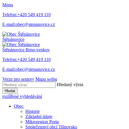
Menu
Telefon:
+420 549 419 110
E-mail:
obec@stepanovice.cz
Štěpánovice
Štěpánovice
Brno-venkov
Telefon:
+420 549 419 110
E-mail:
obec@stepanovice.cz
Verze pro seniory
Mapa webu
Hledaný výraz
Hledat
rozšířené vyhledávání
Obec
Historie
Základní údaje
Mikroregion Porta
Společenství obcí Tišnovsko