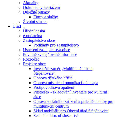
Aktuality
Dokumenty ke stažení
Důležité odkazy
Firmy a služby
Životní situace
Úřad
Úřední deska
e-podatelna
Zastupitelstvo obce
Podklady pro zastupitelstvo
Usnesení zastupitelstva obce
Povinně zveřejňované informace
Rozpočet
Projekty obce
Investiční záměr „Multifunkční hala
Štěpánovice“
Obnova dětského hřiště
Obnova místních komunikací - 2. etapa
Protipovodňová opatření
Přístřešek - skladování inventáře pro kulturní
akce
Oprava sociálního zařízení a přilehlé chodby pro
multifunkční centrum
Sklad mobiliáře pro Obecní úřad Štěpánovice
Sekací traktor, příslušenství