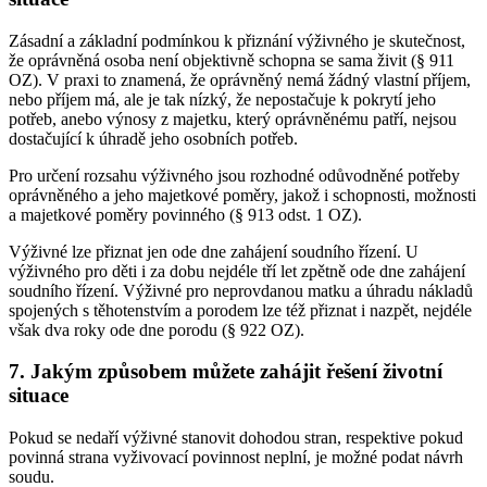
Zásadní a základní podmínkou k přiznání výživného je skutečnost,
že oprávněná osoba není objektivně schopna se sama živit (§ 911
OZ). V praxi to znamená, že oprávněný nemá žádný vlastní příjem,
nebo příjem má, ale je tak nízký, že nepostačuje k pokrytí jeho
potřeb, anebo výnosy z majetku, který oprávněnému patří, nejsou
dostačující k úhradě jeho osobních potřeb.
Pro určení rozsahu výživného jsou rozhodné odůvodněné potřeby
oprávněného a jeho majetkové poměry, jakož i schopnosti, možnosti
a majetkové poměry povinného (§ 913 odst. 1 OZ).
Výživné lze přiznat jen ode dne zahájení soudního řízení. U
výživného pro děti i za dobu nejdéle tří let zpětně ode dne zahájení
soudního řízení. Výživné pro neprovdanou matku a úhradu nákladů
spojených s těhotenstvím a porodem lze též přiznat i nazpět, nejdéle
však dva roky ode dne porodu (§ 922 OZ).
7. Jakým způsobem můžete zahájit řešení životní
situace
Pokud se nedaří výživné stanovit dohodou stran, respektive pokud
povinná strana vyživovací povinnost neplní, je možné podat návrh
soudu.