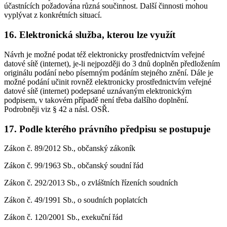
účastnících požadována různá součinnost. Další činnosti mohou
vyplývat z konkrétních situací.
16. Elektronická služba, kterou lze využít
Návrh je možné podat též elektronicky prostřednictvím veřejné
datové sítě (internet), je-li nejpozději do 3 dnů doplněn předložením
originálu podání nebo písemným podáním stejného znění. Dále je
možné podání učinit rovněž elektronicky prostřednictvím veřejné
datové sítě (internet) podepsané uznávaným elektronickým
podpisem, v takovém případě není třeba dalšího doplnění.
Podrobněji viz § 42 a násl. OSŘ.
17. Podle kterého právního předpisu se postupuje
Zákon č. 89/2012 Sb., občanský zákoník
Zákon č. 99/1963 Sb., občanský soudní řád
Zákon č. 292/2013 Sb., o zvláštních řízeních soudních
Zákon č. 49/1991 Sb., o soudních poplatcích
Zákon č. 120/2001 Sb., exekuční řád