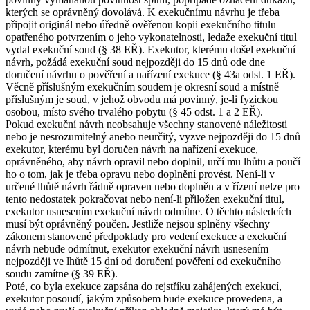
kterých se oprávněný dovolává. K exekučnímu návrhu je třeba
připojit originál nebo úředně ověřenou kopii exekučního titulu
opatřeného potvrzením o jeho vykonatelnosti, ledaže exekuční titul
vydal exekuční soud (§ 38 EŘ). Exekutor, kterému došel exekuční
návrh, požádá exekuční soud nejpozději do 15 dnů ode dne
doručení návrhu o pověření a nařízení exekuce (§ 43a odst. 1 EŘ).
Věcně příslušným exekučním soudem je okresní soud a místně
příslušným je soud, v jehož obvodu má povinný, je-li fyzickou
osobou, místo svého trvalého pobytu (§ 45 odst. 1 a 2 EŘ).
Pokud exekuční návrh neobsahuje všechny stanovené náležitosti
nebo je nesrozumitelný anebo neurčitý, vyzve nejpozději do 15 dnů
exekutor, kterému byl doručen návrh na nařízení exekuce,
oprávněného, aby návrh opravil nebo doplnil, určí mu lhůtu a poučí
ho o tom, jak je třeba opravu nebo doplnění provést. Není-li v
určené lhůtě návrh řádně opraven nebo doplněn a v řízení nelze pro
tento nedostatek pokračovat nebo není-li přiložen exekuční titul,
exekutor usnesením exekuční návrh odmítne. O těchto následcích
musí být oprávněný poučen. Jestliže nejsou splněny všechny
zákonem stanovené předpoklady pro vedení exekuce a exekuční
návrh nebude odmítnut, exekutor exekuční návrh usnesením
nejpozději ve lhůtě 15 dní od doručení pověření od exekučního
soudu zamítne (§ 39 EŘ).
Poté, co byla exekuce zapsána do rejstříku zahájených exekucí,
exekutor posoudí, jakým způsobem bude exekuce provedena, a