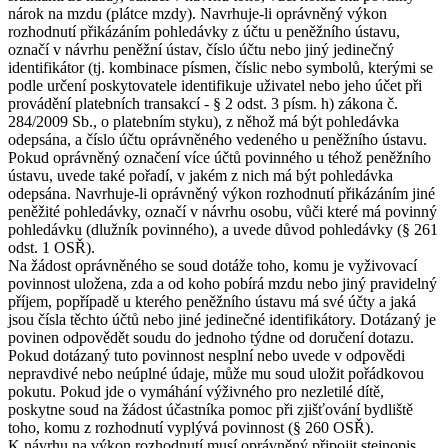
nárok na mzdu (plátce mzdy). Navrhuje-li oprávněný výkon
rozhodnutí přikázáním pohledávky z účtu u peněžního ústavu,
označí v návrhu peněžní ústav, číslo účtu nebo jiný jedinečný
identifikátor (tj. kombinace písmen, číslic nebo symbolů, kterými se
podle určení poskytovatele identifikuje uživatel nebo jeho účet při
provádění platebních transakcí - § 2 odst. 3 písm. h) zákona č.
284/2009 Sb., o platebním styku), z něhož má být pohledávka
odepsána, a číslo účtu oprávněného vedeného u peněžního ústavu.
Pokud oprávněný označení více účtů povinného u téhož peněžního
ústavu, uvede také pořadí, v jakém z nich má být pohledávka
odepsána. Navrhuje-li oprávněný výkon rozhodnutí přikázáním jiné
peněžité pohledávky, označí v návrhu osobu, vůči které má povinný
pohledávku (dlužník povinného), a uvede důvod pohledávky (§ 261
odst. 1 OSŘ).
Na žádost oprávněného se soud dotáže toho, komu je vyživovací
povinnost uložena, zda a od koho pobírá mzdu nebo jiný pravidelný
příjem, popřípadě u kterého peněžního ústavu má své účty a jaká
jsou čísla těchto účtů nebo jiné jedinečné identifikátory. Dotázaný je
povinen odpovědět soudu do jednoho týdne od doručení dotazu.
Pokud dotázaný tuto povinnost nesplní nebo uvede v odpovědi
nepravdivé nebo neúplné údaje, může mu soud uložit pořádkovou
pokutu. Pokud jde o vymáhání výživného pro nezletilé dítě,
poskytne soud na žádost účastníka pomoc při zjišťování bydliště
toho, komu z rozhodnutí vyplývá povinnost (§ 260 OSŘ).
K návrhu na výkon rozhodnutí musí oprávněný připojit stejnopis