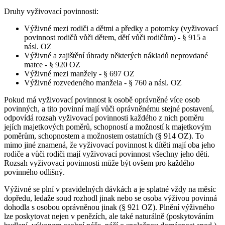
Druhy vyživovací povinnosti:
Výživné mezi rodiči a dětmi a předky a potomky (vyživovací
povinnost rodičů vůči dětem, dětí vůči rodičům) - § 915 a
násl. OZ
Výživné a zajištění úhrady některých nákladů neprovdané
matce - § 920 OZ
Výživné mezi manžely - § 697 OZ
Výživné rozvedeného manžela - § 760 a násl. OZ
Pokud má vyživovací povinnost k osobě oprávněné více osob
povinných, a tito povinní mají vůči oprávněnému stejné postavení,
odpovídá rozsah vyživovací povinnosti každého z nich poměru
jejích majetkových poměrů, schopností a možností k majetkovým
poměrům, schopnostem a možnostem ostatních (§ 914 OZ). To
mimo jiné znamená, že vyživovací povinnost k dítěti mají oba jeho
rodiče a vůči rodiči mají vyživovací povinnost všechny jeho děti.
Rozsah vyživovací povinnosti může být ovšem pro každého
povinného odlišný.
Výživné se plní v pravidelných dávkách a je splatné vždy na měsíc
dopředu, ledaže soud rozhodl jinak nebo se osoba výživou povinná
dohodla s osobou oprávněnou jinak (§ 921 OZ). Plnění výživného
lze poskytovat nejen v penězích, ale také naturálně (poskytováním