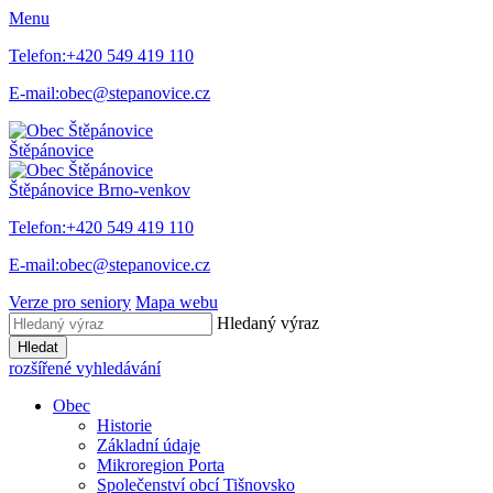
Menu
Telefon:
+420 549 419 110
E-mail:
obec@stepanovice.cz
Štěpánovice
Štěpánovice
Brno-venkov
Telefon:
+420 549 419 110
E-mail:
obec@stepanovice.cz
Verze pro seniory
Mapa webu
Hledaný výraz
Hledat
rozšířené vyhledávání
Obec
Historie
Základní údaje
Mikroregion Porta
Společenství obcí Tišnovsko