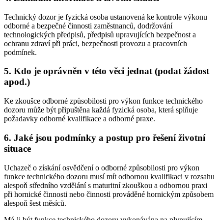
Technický dozor je fyzická osoba ustanovená ke kontrole výkonu
odborné a bezpečné činnosti zaměstnanců, dodržování
technologických předpisů, předpisů upravujících bezpečnost a
ochranu zdraví při práci, bezpečnosti provozu a pracovních
podmínek.
5. Kdo je oprávněn v této věci jednat (podat žádost
apod.)
Ke zkoušce odborné způsobilosti pro výkon funkce technického
dozoru může být připuštěna každá fyzická osoba, která splňuje
požadavky odborné kvalifikace a odborné praxe.
6. Jaké jsou podmínky a postup pro řešení životní
situace
Uchazeč o získání osvědčení o odborné způsobilosti pro výkon
funkce technického dozoru musí mít odbornou kvalifikaci v rozsahu
alespoň středního vzdělání s maturitní zkouškou a odbornou praxi
při hornické činnosti nebo činnosti prováděné hornickým způsobem
alespoň šest měsíců.
Má-li být funkce technického dozoru vykonávána na plynujícím