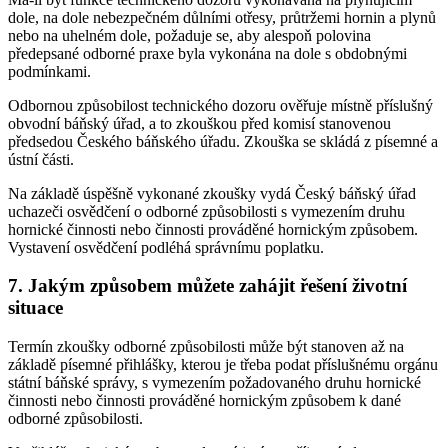
dole, na dole nebezpečném důlními otřesy, průtržemi hornin a plynů
nebo na uhelném dole, požaduje se, aby alespoň polovina
předepsané odborné praxe byla vykonána na dole s obdobnými
podmínkami.
Odbornou způsobilost technického dozoru ověřuje místně příslušný
obvodní báňský úřad, a to zkouškou před komisí stanovenou
předsedou Českého báňského úřadu. Zkouška se skládá z písemné a
ústní části.
Na základě úspěšně vykonané zkoušky vydá Český báňský úřad
uchazeči osvědčení o odborné způsobilosti s vymezením druhu
hornické činnosti nebo činnosti prováděné hornickým způsobem.
Vystavení osvědčení podléhá správnímu poplatku.
7. Jakým způsobem můžete zahájit řešení životní
situace
Termín zkoušky odborné způsobilosti může být stanoven až na
základě písemné přihlášky, kterou je třeba podat příslušnému orgánu
státní báňské správy, s vymezením požadovaného druhu hornické
činnosti nebo činnosti prováděné hornickým způsobem k dané
odborné způsobilosti.