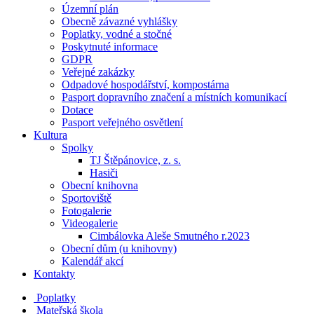
Územní plán
Obecně závazné vyhlášky
Poplatky, vodné a stočné
Poskytnuté informace
GDPR
Veřejné zakázky
Odpadové hospodářství, kompostárna
Pasport dopravního značení a místních komunikací
Dotace
Pasport veřejného osvětlení
Kultura
Spolky
TJ Štěpánovice, z. s.
Hasiči
Obecní knihovna
Sportoviště
Fotogalerie
Videogalerie
Cimbálovka Aleše Smutného r.2023
Obecní dům (u knihovny)
Kalendář akcí
Kontakty
Poplatky
Mateřská škola