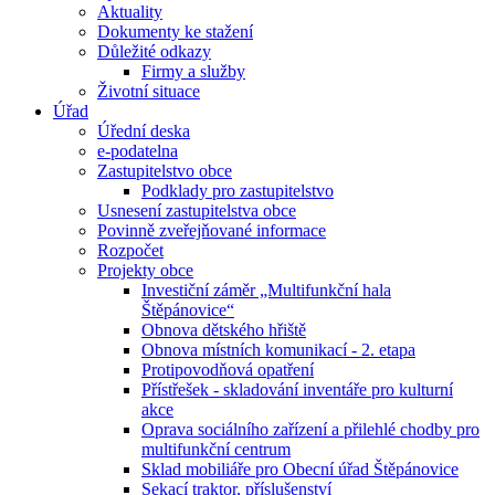
Aktuality
Dokumenty ke stažení
Důležité odkazy
Firmy a služby
Životní situace
Úřad
Úřední deska
e-podatelna
Zastupitelstvo obce
Podklady pro zastupitelstvo
Usnesení zastupitelstva obce
Povinně zveřejňované informace
Rozpočet
Projekty obce
Investiční záměr „Multifunkční hala
Štěpánovice“
Obnova dětského hřiště
Obnova místních komunikací - 2. etapa
Protipovodňová opatření
Přístřešek - skladování inventáře pro kulturní
akce
Oprava sociálního zařízení a přilehlé chodby pro
multifunkční centrum
Sklad mobiliáře pro Obecní úřad Štěpánovice
Sekací traktor, příslušenství