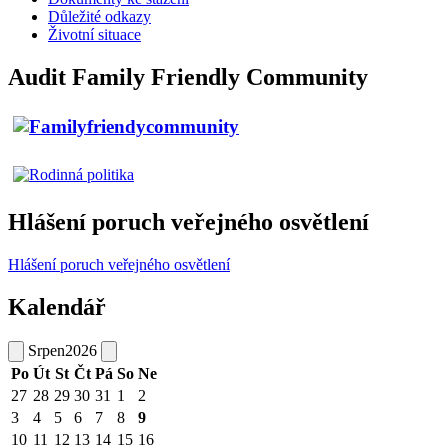
Důležité odkazy
Životní situace
Audit Family Friendly Community
Hlášení poruch veřejného osvětlení
Hlášení poruch veřejného osvětlení
Kalendář
Srpen
2026
Po
Út
St
Čt
Pá
So
Ne
27
28
29
30
31
1
2
3
4
5
6
7
8
9
10
11
12
13
14
15
16