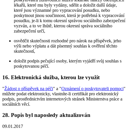
lékařů, které mu byly vydány, sdělit a doložit další údaje,
které jsou významné pro vypracování posudku, nebo
poskytnout jinou součinnost, která je potřebná k vypracování
posudku, je-li k tomu okresní správou sociálního zabezpečení
vyzván, a to ve lhůtě, kterou okresní správa sociálního
zabezpečení určí,
osvědčit skutečnosti rozhodné pro nárok na příspěvek, jeho
výši nebo výplatu a dát písemný souhlas k ověření těchto
skutečností,
doložit podpis pečující osoby, kterým vyjádří svůj souhlas s
poskytovanou péčí.
16. Elektronická služba, kterou lze využít
"
Žádost o příspěvek na péči
" a "
Oznámení o poskytovateli pomoci
"
můžete podat elektronicky, vlastníte-li certifikát pro elektronický
podpis, prostřednictvím internetových stránek Ministerstva práce a
sociálních věcí.
28. Popis byl naposledy aktualizován
09.01.2017