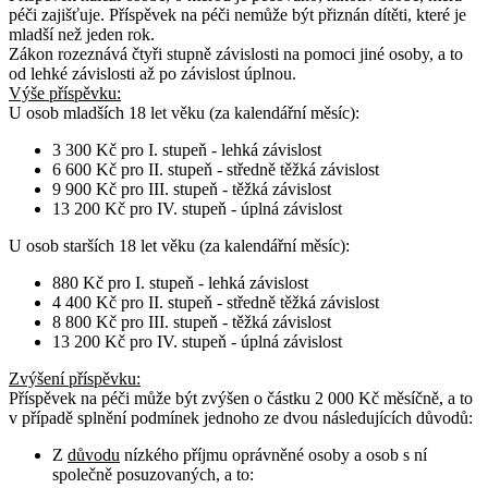
péči zajišťuje. Příspěvek na péči nemůže být přiznán dítěti, které je
mladší než jeden rok.
Zákon rozeznává čtyři stupně závislosti na pomoci jiné osoby, a to
od lehké závislosti až po závislost úplnou.
Výše příspěvku:
U osob
mladších 18 let věku
(za kalendářní měsíc):
3 300 Kč pro I. stupeň - lehká závislost
6 600 Kč pro II. stupeň - středně těžká závislost
9 900 Kč pro III. stupeň - těžká závislost
13 200 Kč pro IV. stupeň - úplná závislost
U osob
starších 18 let věku
(za kalendářní měsíc):
880 Kč pro I. stupeň - lehká závislost
4 400 Kč pro II. stupeň - středně těžká závislost
8 800 Kč pro III. stupeň - těžká závislost
13 200 Kč pro IV. stupeň - úplná závislost
Zvýšení příspěvku
:
Příspěvek na péči může být zvýšen o částku 2 000 Kč měsíčně, a to
v případě splnění podmínek jednoho ze dvou následujících důvodů:
Z
důvodu
nízkého příjmu oprávněné osoby a osob s ní
společně posuzovaných, a to: