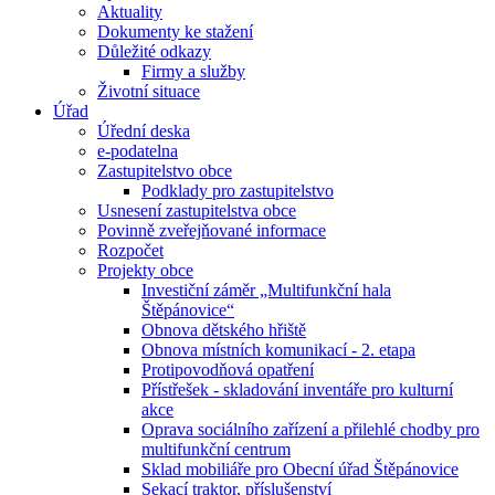
Aktuality
Dokumenty ke stažení
Důležité odkazy
Firmy a služby
Životní situace
Úřad
Úřední deska
e-podatelna
Zastupitelstvo obce
Podklady pro zastupitelstvo
Usnesení zastupitelstva obce
Povinně zveřejňované informace
Rozpočet
Projekty obce
Investiční záměr „Multifunkční hala
Štěpánovice“
Obnova dětského hřiště
Obnova místních komunikací - 2. etapa
Protipovodňová opatření
Přístřešek - skladování inventáře pro kulturní
akce
Oprava sociálního zařízení a přilehlé chodby pro
multifunkční centrum
Sklad mobiliáře pro Obecní úřad Štěpánovice
Sekací traktor, příslušenství