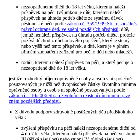
nezaopatřenému dítěti do 18 let věku, kterému náleží
příspěvek na péči (výjimkou je dítě, kterému náleží
příspěvek na úhradu potřeb dítěte ze systému dávek
pěstounské péče podle
zákona č. 359/1999 Sb., o sociálně-
právní ochraně dětí, ve znění pozdějších předpisů
; dítě,
jemuž nenáleží příspěvek na úhradu potřeb dítěte, protože
požívá důchod z důchodového pojištění, který je stejný
nebo vyšší než tento příspěvek, a dítě, které je v plném
přímém zaopatření zařízení pro péči o děti nebo mládež),
rodiči, kterému náleží příspěvek na péči, a který pečuje o
nezaopatřené dítě do 18 let věku,
jestliže rozhodný příjem oprávněné osoby a osob s ní společně
posuzovaných je nižší než dvojnásobek částky životního minima
oprávněné osoby a osob s ní společně posuzovaných podle
zákona č. 110/2006 Sb., o životním a existenčním minimu, ve
znění pozdějších předpisů
.
Z
důvodu
podpory zdravotně postižených dětí předškolního
věku:
zvýšení příspěvku na péči náleží nezaopatřenému dítěti od
4 do 7 let věku, kterému náleží příspěvek na péči ve stupni
III (těžká závislost) nebo stupni IV (úplná závislost).