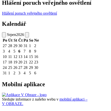
Hlášení poruch veřejného osvětlení
Hlášení poruch veřejného osvětlení
Kalendář
Srpen
2026
Po
Út
St
Čt
Pá
So
Ne
27
28
29
30
31
1
2
3
4
5
6
7
8
9
10
11
12
13
14
15
16
17
18
19
20
21
22
23
24
25
26
27
28
29
30
31
1
2
3
4
5
6
Mobilní aplikace
Sledujte informace z našeho webu v
mobilní aplikaci –
V OBRAZE.