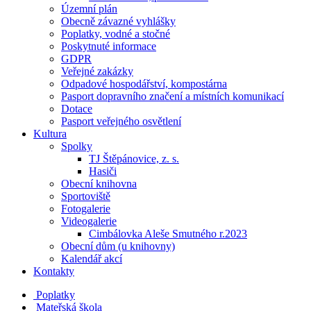
Územní plán
Obecně závazné vyhlášky
Poplatky, vodné a stočné
Poskytnuté informace
GDPR
Veřejné zakázky
Odpadové hospodářství, kompostárna
Pasport dopravního značení a místních komunikací
Dotace
Pasport veřejného osvětlení
Kultura
Spolky
TJ Štěpánovice, z. s.
Hasiči
Obecní knihovna
Sportoviště
Fotogalerie
Videogalerie
Cimbálovka Aleše Smutného r.2023
Obecní dům (u knihovny)
Kalendář akcí
Kontakty
Poplatky
Mateřská škola