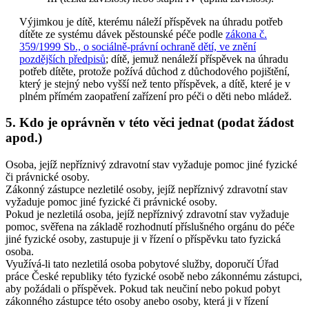
Výjimkou je dítě, kterému náleží příspěvek na úhradu potřeb
dítěte ze systému dávek pěstounské péče podle
zákona č.
359/1999 Sb., o sociálně-právní ochraně dětí, ve znění
pozdějších předpisů
; dítě, jemuž nenáleží příspěvek na úhradu
potřeb dítěte, protože požívá důchod z důchodového pojištění,
který je stejný nebo vyšší než tento příspěvek, a dítě, které je v
plném přímém zaopatření zařízení pro péči o děti nebo mládež.
5. Kdo je oprávněn v této věci jednat (podat žádost
apod.)
Osoba, jejíž nepříznivý zdravotní stav vyžaduje pomoc jiné fyzické
či právnické osoby.
Zákonný zástupce nezletilé osoby, jejíž nepříznivý zdravotní stav
vyžaduje pomoc jiné fyzické či právnické osoby.
Pokud je nezletilá osoba, jejíž nepříznivý zdravotní stav vyžaduje
pomoc, svěřena na základě rozhodnutí příslušného orgánu do péče
jiné fyzické osoby, zastupuje ji v řízení o příspěvku tato fyzická
osoba.
Využívá-li tato nezletilá osoba pobytové služby, doporučí Úřad
práce České republiky této fyzické osobě nebo zákonnému zástupci,
aby požádali o příspěvek. Pokud tak neučiní nebo pokud pobyt
zákonného zástupce této osoby anebo osoby, která ji v řízení