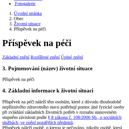
Fotogalerie
Úvodní stránka
Obec
Životní situace
Příspěvek na péči
Příspěvek na péči
Základní znění
Rozšířené znění
Úplné znění
3. Pojmenování (název) životní situace
Příspěvek na péči
4. Základní informace k životní situaci
Příspěvek na péči náleží těm osobám, které z důvodu dlouhodobě
nepříznivého zdravotního stavu potřebují pomoc jiné fyzické osoby
při zvládání základních životních potřeb v rozsahu stanoveném
stupněm závislosti podle
§ 8 zákona č. 108/2006 Sb., o sociálních
službách, ve znění pozdějších předpisů
.
Příspěvek náleží osobě, o kterou je pečováno, nikoliv osobě, která