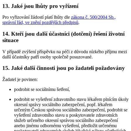
13. Jaké jsou lhůty pro vyřízení
Pro vyřizování žádostí platí lhůty dle
zákona č. 500/2004 Sb.,
správní řád, ve znění pozdějších předpisů
.
14. Kteří jsou další účastníci (dotčení) řešení životní
situace
V případě zvýšení příspěvku na péči z důvodu nízkého příjmu mezi
další účastníky patří osoby společně posuzované.
15. Jaké další činnosti jsou po žadateli požadovány
Žadatel je povinen:
podrobit se sociálnímu šetření,
podrobit se vyšetření zdravotního stavu lékařem plnícím úkoly
okresní správy sociálního zabezpečení, popř. lékařem
určeným Českou správou sociálního zabezpečení, podrobit se
vyšetření zdravotního stavu u poskytovatele zdravotních
služeb určeného okresní správou sociálního zabezpečení
anebo jinému odbornému vyšetření, předložit určenému
poskytovateli zdravotních služeb lékařské nálezy ošetřujících