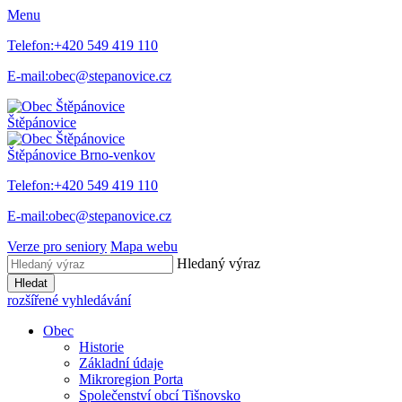
Menu
Telefon:
+420 549 419 110
E-mail:
obec@stepanovice.cz
Štěpánovice
Štěpánovice
Brno-venkov
Telefon:
+420 549 419 110
E-mail:
obec@stepanovice.cz
Verze pro seniory
Mapa webu
Hledaný výraz
Hledat
rozšířené vyhledávání
Obec
Historie
Základní údaje
Mikroregion Porta
Společenství obcí Tišnovsko