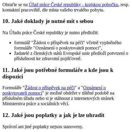
Obraťte se na
Úřad práce České republiky - krajskou pobočku
, resp.
kontaktní pracoviště, dle místa vašeho trvalého pobytu.
10. Jaké doklady je nutné mít s sebou
Na Úřadu práce České republiky je nutno předložit:
formulář "Žádost o příspěvek na péči" včetně vyplněného
formuláře "Oznámení o poskytovateli pomoci",
žadatelé z členských států Evropské unie předloží potvrzení o
příslušnosti ke zdravotní pojišťovně.
11. Jaké jsou potřebné formuláře a kde jsou k
dispozici
Formuláře "
Žádost o příspěvek na péči
" a "
Oznámení o
poskytovateli pomoci
" je možné obdržet v tištěné podobě na
příslušném úřadu nebo si je stáhnout z internetových stránek
Ministerstva práce a sociálních věcí.
12. Jaké jsou poplatky a jak je lze uhradit
Správní ani jiné poplatky nejsou stanoveny.