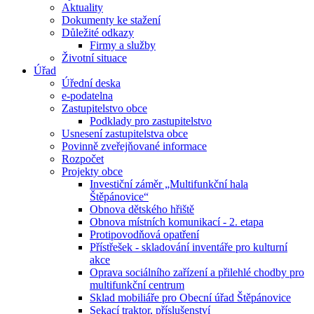
Aktuality
Dokumenty ke stažení
Důležité odkazy
Firmy a služby
Životní situace
Úřad
Úřední deska
e-podatelna
Zastupitelstvo obce
Podklady pro zastupitelstvo
Usnesení zastupitelstva obce
Povinně zveřejňované informace
Rozpočet
Projekty obce
Investiční záměr „Multifunkční hala
Štěpánovice“
Obnova dětského hřiště
Obnova místních komunikací - 2. etapa
Protipovodňová opatření
Přístřešek - skladování inventáře pro kulturní
akce
Oprava sociálního zařízení a přilehlé chodby pro
multifunkční centrum
Sklad mobiliáře pro Obecní úřad Štěpánovice
Sekací traktor, příslušenství