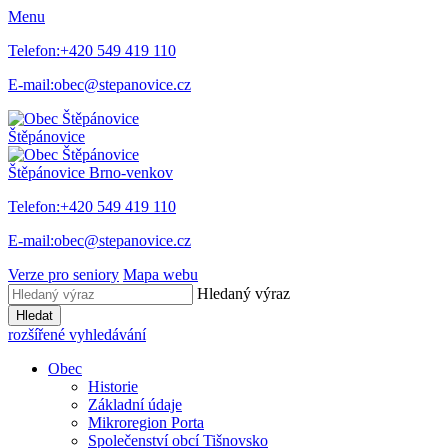
Menu
Telefon:
+420 549 419 110
E-mail:
obec@stepanovice.cz
Štěpánovice
Štěpánovice
Brno-venkov
Telefon:
+420 549 419 110
E-mail:
obec@stepanovice.cz
Verze pro seniory
Mapa webu
Hledaný výraz
Hledat
rozšířené vyhledávání
Obec
Historie
Základní údaje
Mikroregion Porta
Společenství obcí Tišnovsko