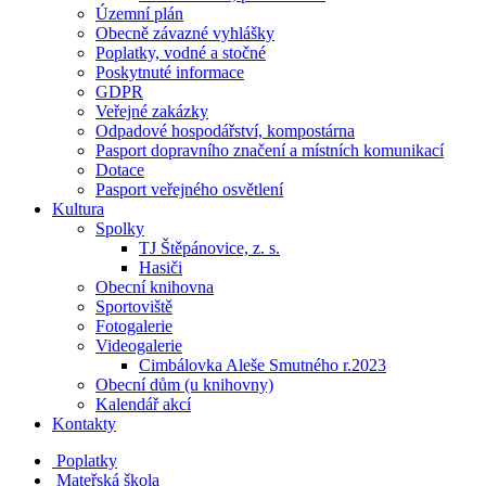
Územní plán
Obecně závazné vyhlášky
Poplatky, vodné a stočné
Poskytnuté informace
GDPR
Veřejné zakázky
Odpadové hospodářství, kompostárna
Pasport dopravního značení a místních komunikací
Dotace
Pasport veřejného osvětlení
Kultura
Spolky
TJ Štěpánovice, z. s.
Hasiči
Obecní knihovna
Sportoviště
Fotogalerie
Videogalerie
Cimbálovka Aleše Smutného r.2023
Obecní dům (u knihovny)
Kalendář akcí
Kontakty
Poplatky
Mateřská škola