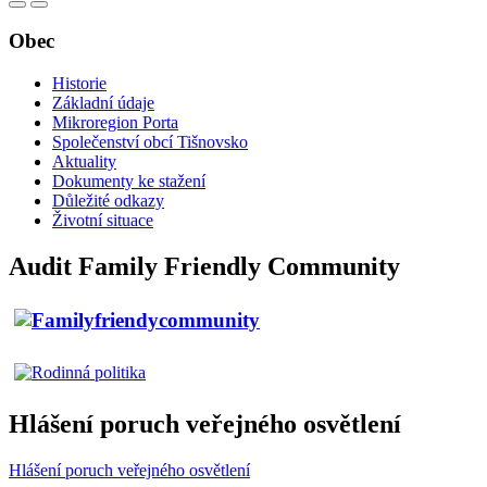
Obec
Historie
Základní údaje
Mikroregion Porta
Společenství obcí Tišnovsko
Aktuality
Dokumenty ke stažení
Důležité odkazy
Životní situace
Audit Family Friendly Community
Hlášení poruch veřejného osvětlení
Hlášení poruch veřejného osvětlení