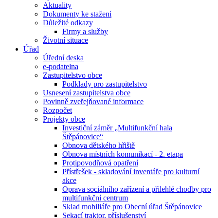
Aktuality
Dokumenty ke stažení
Důležité odkazy
Firmy a služby
Životní situace
Úřad
Úřední deska
e-podatelna
Zastupitelstvo obce
Podklady pro zastupitelstvo
Usnesení zastupitelstva obce
Povinně zveřejňované informace
Rozpočet
Projekty obce
Investiční záměr „Multifunkční hala
Štěpánovice“
Obnova dětského hřiště
Obnova místních komunikací - 2. etapa
Protipovodňová opatření
Přístřešek - skladování inventáře pro kulturní
akce
Oprava sociálního zařízení a přilehlé chodby pro
multifunkční centrum
Sklad mobiliáře pro Obecní úřad Štěpánovice
Sekací traktor, příslušenství