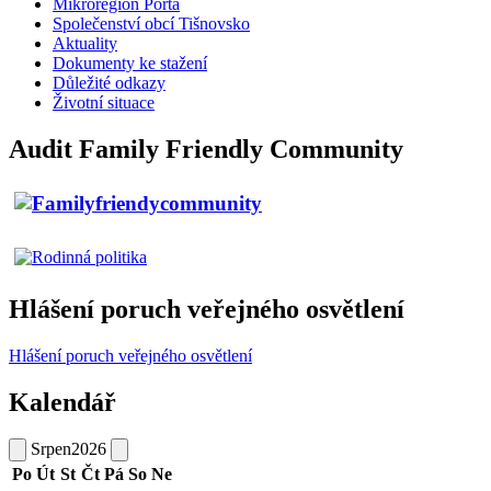
Mikroregion Porta
Společenství obcí Tišnovsko
Aktuality
Dokumenty ke stažení
Důležité odkazy
Životní situace
Audit Family Friendly Community
Hlášení poruch veřejného osvětlení
Hlášení poruch veřejného osvětlení
Kalendář
Srpen
2026
Po
Út
St
Čt
Pá
So
Ne