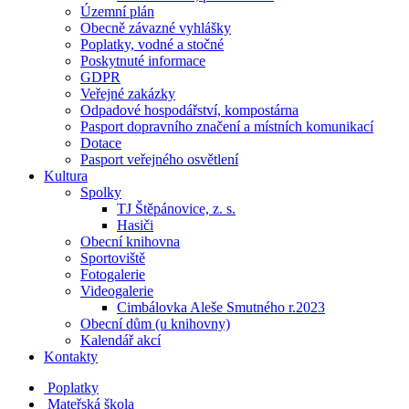
Územní plán
Obecně závazné vyhlášky
Poplatky, vodné a stočné
Poskytnuté informace
GDPR
Veřejné zakázky
Odpadové hospodářství, kompostárna
Pasport dopravního značení a místních komunikací
Dotace
Pasport veřejného osvětlení
Kultura
Spolky
TJ Štěpánovice, z. s.
Hasiči
Obecní knihovna
Sportoviště
Fotogalerie
Videogalerie
Cimbálovka Aleše Smutného r.2023
Obecní dům (u knihovny)
Kalendář akcí
Kontakty
Poplatky
Mateřská škola