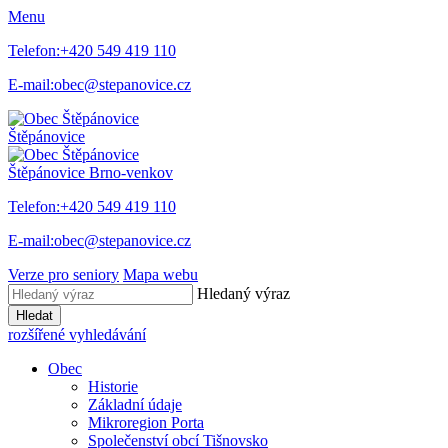
Menu
Telefon:
+420 549 419 110
E-mail:
obec@stepanovice.cz
Štěpánovice
Štěpánovice
Brno-venkov
Telefon:
+420 549 419 110
E-mail:
obec@stepanovice.cz
Verze pro seniory
Mapa webu
Hledaný výraz
Hledat
rozšířené vyhledávání
Obec
Historie
Základní údaje
Mikroregion Porta
Společenství obcí Tišnovsko