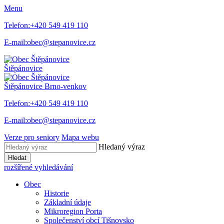
Menu
Telefon:
+420 549 419 110
E-mail:
obec@stepanovice.cz
Štěpánovice
Štěpánovice
Brno-venkov
Telefon:
+420 549 419 110
E-mail:
obec@stepanovice.cz
Verze pro seniory
Mapa webu
Hledaný výraz
Hledat
rozšířené vyhledávání
Obec
Historie
Základní údaje
Mikroregion Porta
Společenství obcí Tišnovsko