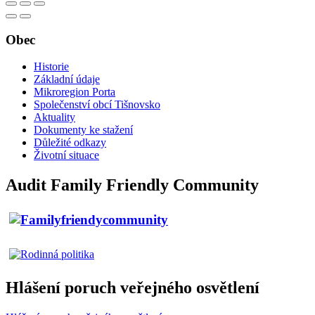
Obec
Historie
Základní údaje
Mikroregion Porta
Společenství obcí Tišnovsko
Aktuality
Dokumenty ke stažení
Důležité odkazy
Životní situace
Audit Family Friendly Community
Hlášení poruch veřejného osvětlení