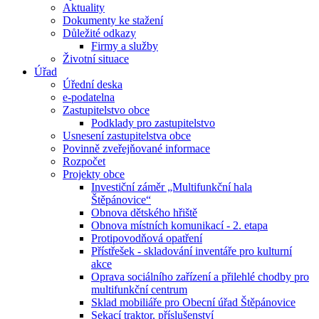
Aktuality
Dokumenty ke stažení
Důležité odkazy
Firmy a služby
Životní situace
Úřad
Úřední deska
e-podatelna
Zastupitelstvo obce
Podklady pro zastupitelstvo
Usnesení zastupitelstva obce
Povinně zveřejňované informace
Rozpočet
Projekty obce
Investiční záměr „Multifunkční hala
Štěpánovice“
Obnova dětského hřiště
Obnova místních komunikací - 2. etapa
Protipovodňová opatření
Přístřešek - skladování inventáře pro kulturní
akce
Oprava sociálního zařízení a přilehlé chodby pro
multifunkční centrum
Sklad mobiliáře pro Obecní úřad Štěpánovice
Sekací traktor, příslušenství