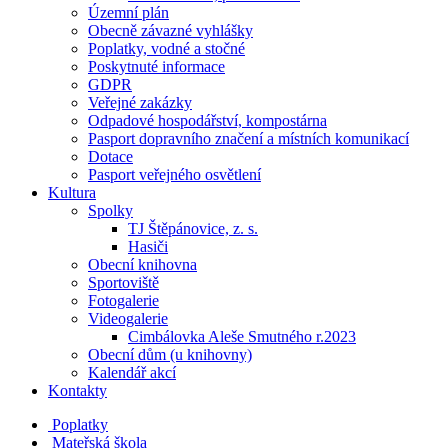
Územní plán
Obecně závazné vyhlášky
Poplatky, vodné a stočné
Poskytnuté informace
GDPR
Veřejné zakázky
Odpadové hospodářství, kompostárna
Pasport dopravního značení a místních komunikací
Dotace
Pasport veřejného osvětlení
Kultura
Spolky
TJ Štěpánovice, z. s.
Hasiči
Obecní knihovna
Sportoviště
Fotogalerie
Videogalerie
Cimbálovka Aleše Smutného r.2023
Obecní dům (u knihovny)
Kalendář akcí
Kontakty
Poplatky
Mateřská škola