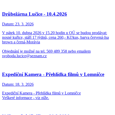
Drůbežárna Lučice - 10.4.2026
Datum:
23. 3. 2026
V pátek 10. dubna 2026 v 15.20 hodin u OÚ se budou prodávat:
nosné kuřice, stáří 17 týdnů, cena 260,- Kč/kus, barva červená-Isa
brown a černá-Morávia
Objednání je možné na tel. 569 489 358 nebo emailem
svoboda.lucice@seznam.cz
Expediční Kamera - Přehlídka filmů v Lomničce
Datum:
18. 3. 2026
Expediční Kamera - Přehlídka filmů v Lomničce
Veškeré informace - viz níže.