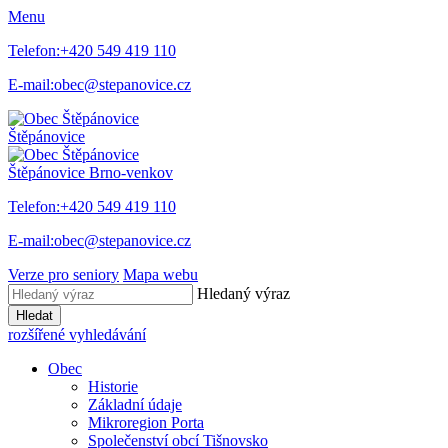
Menu
Telefon:
+420 549 419 110
E-mail:
obec@stepanovice.cz
Štěpánovice
Štěpánovice
Brno-venkov
Telefon:
+420 549 419 110
E-mail:
obec@stepanovice.cz
Verze pro seniory
Mapa webu
Hledaný výraz
Hledat
rozšířené vyhledávání
Obec
Historie
Základní údaje
Mikroregion Porta
Společenství obcí Tišnovsko