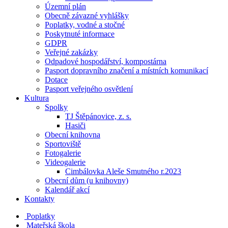
Územní plán
Obecně závazné vyhlášky
Poplatky, vodné a stočné
Poskytnuté informace
GDPR
Veřejné zakázky
Odpadové hospodářství, kompostárna
Pasport dopravního značení a místních komunikací
Dotace
Pasport veřejného osvětlení
Kultura
Spolky
TJ Štěpánovice, z. s.
Hasiči
Obecní knihovna
Sportoviště
Fotogalerie
Videogalerie
Cimbálovka Aleše Smutného r.2023
Obecní dům (u knihovny)
Kalendář akcí
Kontakty
Poplatky
Mateřská škola