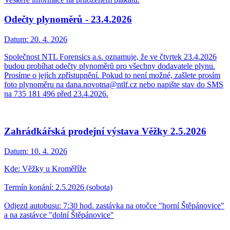
Odečty plynoměrů - 23.4.2026
Datum:
20. 4. 2026
Společnost NTL Forensics a.s. oznamuje, že ve čtvrtek 23.4.2026
budou probíhat odečty plynoměrů pro všechny dodavatele plynu.
Prosíme o jejích zpřístupnění. Pokud to není možné, zašlete prosím
foto plynoměru na dana.novotna@ntlf.cz nebo napište stav do SMS
na 735 181 496 před 23.4.2026.
Zahrádkářská prodejní výstava Věžky 2.5.2026
Datum:
10. 4. 2026
Kde: Věžky u Kroměříže
Termín konání: 2.5.2026 (sobota)
Odjezd autobusu: 7:30 hod. zastávka na otočce "horní Štěpánovice"
a na zastávce "dolní Štěpánovice"