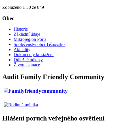
Zobrazeno
1
-
30
ze 849
Obec
Historie
Základní údaje
Mikroregion Porta
Společenství obcí Tišnovsko
Aktuality
Dokumenty ke stažení
Důležité odkazy
Životní situace
Audit Family Friendly Community
Hlášení poruch veřejného osvětlení