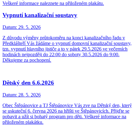
Veškeré informace naleznete na přiloženém plakátu.
Vypnutí kanalizační soustavy
Datum:
29. 5. 2026
Z důvodu výměny průtokoměru na konci kanalizačního řadu v
Předklášteří Vás žádáme o vypnutí domovní kanalizační soustavy,
tzn. vypnutí hlavního jističe a to v pátek 29.5.2026 ve večerních
hodinách nejpozději do 22:00 do soboty 30.5.2026 do 9:00.
Děkujeme za pochopení.
Dětský den 6.6.2026
Datum:
28. 5. 2026
Obec Štěpánovice a TJ Štěpánovice Vás zve na Dětský den, který
se uskuteční 6. června 2026 na hřišti ve Štěpánovicích. Přijďte se
pobavit a užít si bohatý program pro děti. Veškeré informace na
přiloženém plakátku.