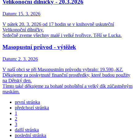
Velikonoční dílničky - 20.3.2026
Datum:
15. 3. 2026
V pátek 20. 3. 2026 od 17 hodin se v knihovně uskuteční
Velikonoční dílničky.
Srdečně zveme všechny malé i velké tvořivce. Těší se Lucka.
Masopustní průvod - výtěžek
Datum:
2. 3. 2026
V naší obci se při Masopustním průvodu vybralo: 19.590,-Kč.
Děkujeme za poskytnuté finanční prostředky, které budou použity
na Dětský den.
Tímto také děkujeme za bohaté pohoštění a velký dík zúčastněným
maskám.
první stránka
předchozí stránka
1
2
3
další stránka
poslední stránka