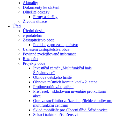
Aktuality
Dokumenty ke stažení
Důležité odkazy
Firmy a služby
Životní situace
Úřad
Úřední deska
e-podatelna
Zastupitelstvo obce
Podklady pro zastupitelstvo
Usnesení zastupitelstva obce
Povinně zveřejňované informace
Rozpočet
Projekty obce
Investiční záměr „Multifunkční hala
Štěpánovice“
Obnova dětského hřiště
Obnova místních komunikací - 2. etapa
Protipovodňová opatření
Přístřešek - skladování inventáře pro kulturní
akce
Oprava sociálního zařízení a přilehlé chodby pro
multifunkční centrum
Sklad mobiliáře pro Obecní úřad Štěpánovice
Sekací traktor, příslušenství