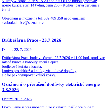
V úterý 4. srpna 2026 v 15.20 hodin u OÚ se budou prodávat:
nosné kuřice, stáří 14 týdnů, cena 250,- Kč/kus, barva červená a
černá
Objednání je možné na tel. 569 489 358 nebo emailem
svoboda.lucice@seznam.cz
Drůbežárna Prace - 23.7.2026
Datum:
22. 7. 2026
Drůbežárna Prace bude ve čtvrtek 23.7.2026 v 11:00 hod. prodávat:
mladé kuřice a kohouty, roční slepice,
brojlerová kuřata a káčata,
krmivo pro drůbež a králíky, vitamínové doplňky
a dále pak vykupovat králičí kožky.
Oznámení o přerušení dodávky elektrické energie -
3.8.2026
Datum:
20. 7. 2026
Dovolujeme si Vás upozornit, že v katastru naší obce bude z