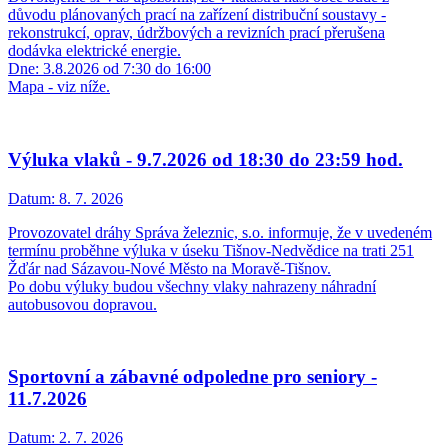
důvodu plánovaných prací na zařízení distribuční soustavy -
rekonstrukcí, oprav, údržbových a revizních prací přerušena
dodávka elektrické energie.
Dne: 3.8.2026 od 7:30 do 16:00
Mapa - viz níže.
Výluka vlaků - 9.7.2026 od 18:30 do 23:59 hod.
Datum:
8. 7. 2026
Provozovatel dráhy Správa železnic, s.o. informuje, že v uvedeném
termínu proběhne výluka v úseku Tišnov-Nedvědice na trati 251
Žďár nad Sázavou-Nové Město na Moravě-Tišnov.
Po dobu výluky budou všechny vlaky nahrazeny náhradní
autobusovou dopravou.
Sportovní a zábavné odpoledne pro seniory -
11.7.2026
Datum:
2. 7. 2026