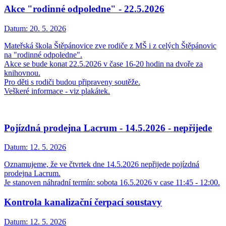
Akce "rodinné odpoledne" - 22.5.2026
Datum:
20. 5. 2026
Mateřská škola Štěpánovice zve rodiče z MŠ i z celých Štěpánovic
na "rodinné odpoledne".
Akce se bude konat 22.5.2026 v čase 16-20 hodin na dvoře za
knihovnou.
Pro děti s rodiči budou připraveny soutěže.
Veškeré informace - viz plakátek.
Pojízdná prodejna Lacrum - 14.5.2026 - nepřijede
Datum:
12. 5. 2026
Oznamujeme, že ve čtvrtek dne 14.5.2026 nepřijede pojízdná
prodejna Lacrum.
Je stanoven náhradní termín: sobota 16.5.2026 v case 11:45 - 12:00.
Kontrola kanalizační čerpací soustavy
Datum:
12. 5. 2026