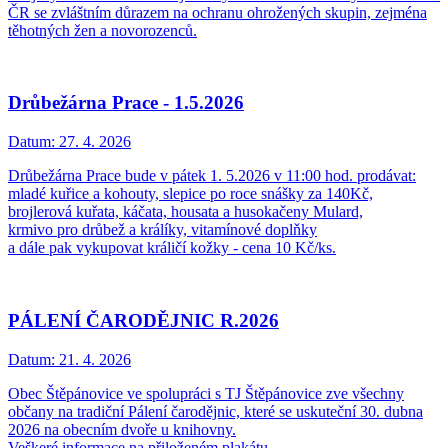
ČR se zvláštním důrazem na ochranu ohrožených skupin, zejména
těhotných žen a novorozenců.
Drůbežárna Prace - 1.5.2026
Datum:
27. 4. 2026
Drůbežárna Prace bude v pátek 1. 5.2026 v 11:00 hod. prodávat:
mladé kuřice a kohouty, slepice po roce snášky za 140Kč,
brojlerová kuřata, káčata, housata a husokačeny Mulard,
krmivo pro drůbež a králíky, vitamínové doplňky
a dále pak vykupovat králičí kožky - cena 10 Kč/ks.
PÁLENÍ ČARODĚJNIC R.2026
Datum:
21. 4. 2026
Obec Štěpánovice ve spolupráci s TJ Štěpánovice zve všechny
občany na tradiční Pálení čarodějnic, které se uskuteční 30. dubna
2026 na obecním dvoře u knihovny.
Veškeré informace na přiloženém plakátu.