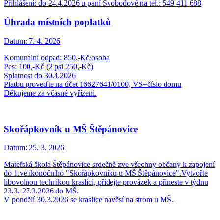
Přihlášení: do 24.4.2026 u paní Svobodové na tel.: 549 411 688
Úhrada místních poplatků
Datum:
7. 4. 2026
Komunální odpad: 850,-Kč/osoba
Pes: 100,-Kč (2 psi 250,-Kč)
Splatnost do 30.4.2026
Platbu proveďte na účet 16627641/0100, VS=číslo domu
Děkujeme za včasné vyřízení.
Skořápkovník u MŠ Štěpánovice
Datum:
25. 3. 2026
Mateřská škola Štěpánovice srdečně zve všechny občany k zapojení
do 1.velikonočního "Skořápkovníku u MŠ Štěpánovice".Vytvořte
libovolnou technikou kraslici, přidejte provázek a přineste v týdnu
23.3.-27.3.2026 do MŠ.
V pondělí 30.3.2026 se kraslice navěsí na strom u MŠ.