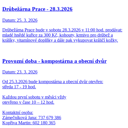
Drůbežárna Prace - 28.3.2026
Datum:
25. 3. 2026
Drůbežárna Prace bude v sobotu 28.3.2026 v 11:00 hod. prodávat:
mladé hnědé kuřice za 300 Kč, kohouty, krmivo pro drůbež a
králíky, vitamínové doplňky a dále pak vykupovat králičí kožky.
Provozní doba - kompostárna a obecní dvůr
Datum:
23. 3. 2026
Od 25.3.2026 bude kompostárna a obecní dvůr otevřen:
středa 17 - 19 hod.
Každou první sobotu v měsíci vždy
otevřeno v čase 10 – 12 hod.
Kontaktní osoba:
Zámečníková Jana: 737 679 386
Kopřiva Martin: 602 180 365