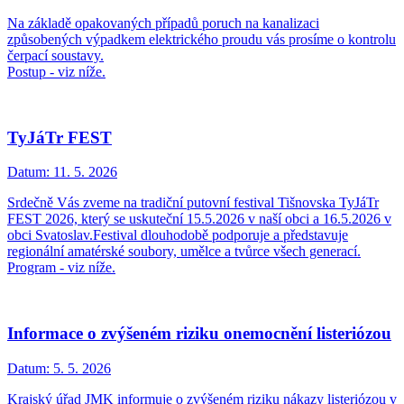
Na základě opakovaných případů poruch na kanalizaci
způsobených výpadkem elektrického proudu vás prosíme o kontrolu
čerpací soustavy.
Postup - viz níže.
TyJáTr FEST
Datum:
11. 5. 2026
Srdečně Vás zveme na tradiční putovní festival Tišnovska TyJáTr
FEST 2026, který se uskuteční 15.5.2026 v naší obci a 16.5.2026 v
obci Svatoslav.Festival dlouhodobě podporuje a představuje
regionální amatérské soubory, umělce a tvůrce všech generací.
Program - viz níže.
Informace o zvýšeném riziku onemocnění listeriózou
Datum:
5. 5. 2026
Krajský úřad JMK informuje o zvýšeném riziku nákazy listeriózou v