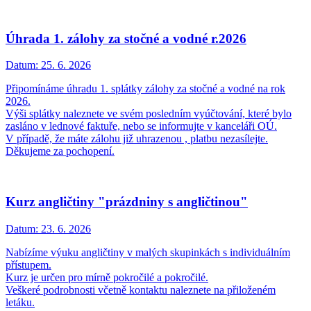
Úhrada 1. zálohy za stočné a vodné r.2026
Datum:
25. 6. 2026
Připomínáme úhradu 1. splátky zálohy za stočné a vodné na rok
2026.
Výši splátky naleznete ve svém posledním vyúčtování, které bylo
zasláno v lednové faktuře, nebo se informujte v kanceláři OÚ.
V případě, že máte zálohu již uhrazenou , platbu nezasílejte.
Děkujeme za pochopení.
Kurz angličtiny "prázdniny s angličtinou"
Datum:
23. 6. 2026
Nabízíme výuku angličtiny v malých skupinkách s individuálním
přístupem.
Kurz je určen pro mírně pokročilé a pokročilé.
Veškeré podrobnosti včetně kontaktu naleznete na přiloženém
letáku.