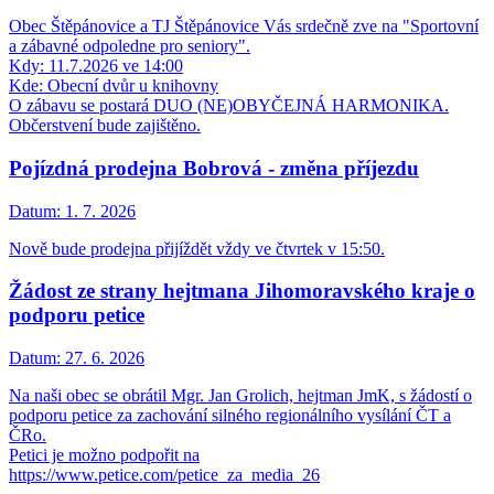
Obec Štěpánovice a TJ Štěpánovice Vás srdečně zve na "Sportovní
a zábavné odpoledne pro seniory".
Kdy: 11.7.2026 ve 14:00
Kde: Obecní dvůr u knihovny
O zábavu se postará DUO (NE)OBYČEJNÁ HARMONIKA.
Občerstvení bude zajištěno.
Pojízdná prodejna Bobrová - změna příjezdu
Datum:
1. 7. 2026
Nově bude prodejna přijíždět vždy ve čtvrtek v 15:50.
Žádost ze strany hejtmana Jihomoravského kraje o
podporu petice
Datum:
27. 6. 2026
Na naši obec se obrátil Mgr. Jan Grolich, hejtman JmK, s žádostí o
podporu petice za zachování silného regionálního vysílání ČT a
ČRo.
Petici je možno podpořit na
https://www.petice.com/petice_za_media_26