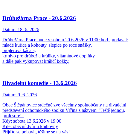
Drůbežárna Prace - 20.6.2026
Datum:
18. 6. 2026
Drůbežárna Prace bude v sobotu 20.6.2026 v 11:00 hod. prodávat:
mladé kuřice a kohouty, slepice po roce snášky,
brojlerová káčata,
krmivo pro drůbež a králíky, vitamínové doplňky
a dále pak vykupovat králičí kožky.
Divadelní komedie - 13.6.2026
Datum:
9. 6. 2026
Obec Štěpánovice srdečně zve všechny spoluobčany na divadelní
představení ochotnického spolku Vířina s názvem: "Ještě jednou,
profesore!"
Kdy: sobota 13.6.2026 v 19:00
Kde: obecní dvůr u knihovny
Přijďte se pobavit, těšíme se na vás!